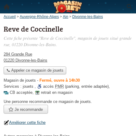
Accueil
>
Auvergne-Rhône-Alpes
>
Ain
>
Divonne-les-Bains
Reve de Coccinelle
Cette fiche présente "Reve de Coccinelle", magasin de jouets situé
grande
rue
, 01220 Divonne-les-Bains.
284 Grande Rue
01220 Divonne-les-Bains
📞 Appeler ce magasin de jouets
Magasin de jouets
-
Fermé, ouvre à 14h30
Services :
jouets
,
accès
PMR
(parking, entrée adaptée)
,
CB acceptée
,
retrait en magasin
Une personne
recommande
ce magasin de jouets.
Je recommande
Améliorer cette fiche