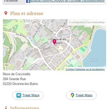
Facebook
facebook.com/R%C3%AAve-de-Coccinelle-236200666549959/
Plan et adresse
© contributeurs OpenStreetMap
Corriger l’adresse ou la localisation
Reve de Coccinelle
284 Grande Rue
01220 Divonne-les-Bains
Trajet Waze
Trajet Maps
Informations