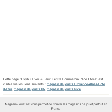
Cette page "Oxybul Eveil & Jeux Centre Commercial Nice Etoile" est
visible via les liens suivants :
magasin de jouets Provence-Alpes-Côte
d'Azur
,
magasin de jouets 06
,
magasin de jouets Nice
.
Magasin-Jouet.net vous permet de trouver les magasins de jouet partout en
France.