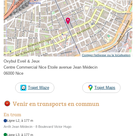
Corriger l’adresse ou la localisation
Oxybul Eveil & Jeux
Centre Commercial Nice Etoile avenue Jean Médecin
06000 Nice
Trajet Waze
Trajet Maps
Venir en transports en commun
En tram
Ligne L2, à 177 m
Arrêt Jean Médecin - 8 Boulevard Victor Hugo
Ligne L3, à 177 m