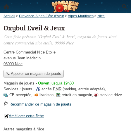
Accueil
>
Provence-Alpes-Côte d'Azur
>
Alpes-Maritimes
>
Nice
Oxybul Eveil & Jeux
Cette fiche présente "Oxybul Eveil & Jeux", magasin de jouets situé
centre commercial nice etoile
, 06000 Nice.
Centre Commercial Nice Etoile
avenue Jean Médecin
06000 Nice
📞 Appeler ce magasin de jouets
Magasin de jouets
-
Ouvert jusqu'à 19h30
Services :
jouets
,
accès
PMR
(parking, entrée adaptée)
,
CB acceptée
,
livraison
,
retrait en magasin
,
service drive
Recommander ce magasin de jouets
Améliorer cette fiche
Autres magasins à Nice