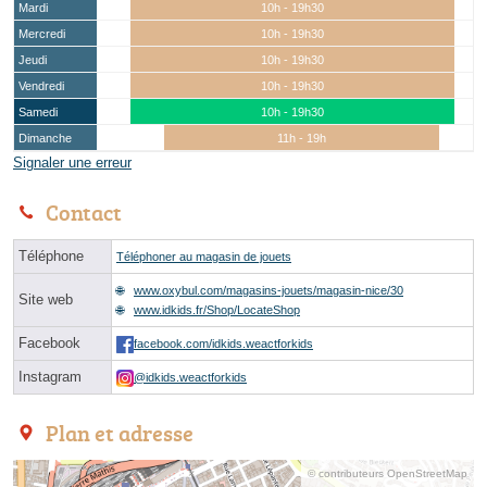
Mardi
10h - 19h30
Mercredi
10h - 19h30
Jeudi
10h - 19h30
Vendredi
10h - 19h30
Samedi
10h - 19h30
Dimanche
11h - 19h
Signaler une erreur
Contact
Téléphone
Téléphoner au magasin de jouets
www.oxybul.com/magasins-jouets/magasin-nice/30
Site web
www.idkids.fr/Shop/LocateShop
Facebook
facebook.com/idkids.weactforkids
Instagram
@idkids.weactforkids
Plan et adresse
© contributeurs OpenStreetMap