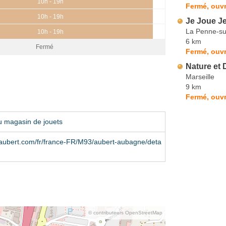
10h - 19h
Fermé, ouvr
10h - 19h
Je Joue J
La Penne-s
10h - 19h
6 km
Fermé
Fermé, ouvr
Nature et 
Marseille
9 km
Fermé, ouvr
u magasin de jouets
aubert.com/fr/france-FR/M93/aubert-aubagne/deta
© contributeurs OpenStreetMap