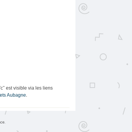
est visible via les liens
uets Aubagne
.
nce.