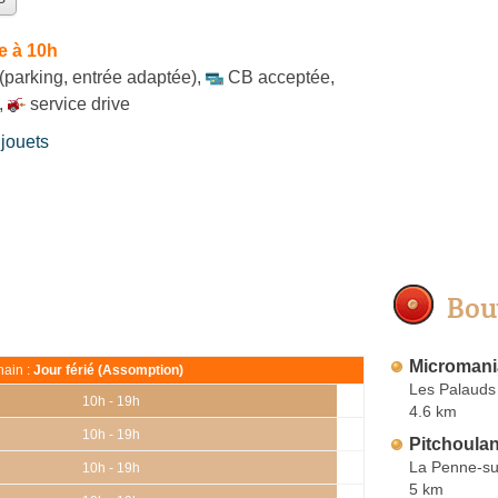
e à 10h
(parking, entrée adaptée)
,
CB acceptée
,
,
service drive
jouets
Bou
Micromani
ain :
Jour férié (Assomption)
Les Palauds
10h - 19h
4.6 km
10h - 19h
Pitchoula
La Penne-s
10h - 19h
5 km