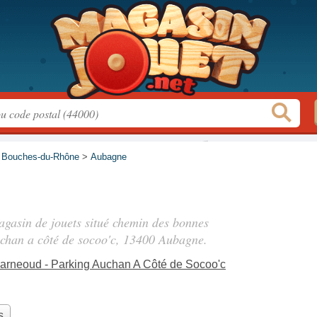
>
Bouches-du-Rhône
>
Aubagne
agasin de jouets situé
chemin des bonnes
chan a côté de socoo'c
, 13400 Aubagne.
rneoud - Parking Auchan A Côté de Socoo'c
s