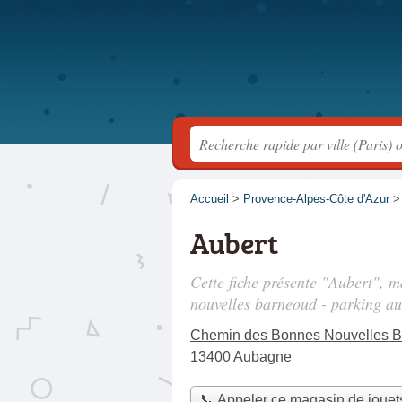
Accueil
>
Provence-Alpes-Côte d'Azur
Aubert
Cette fiche présente "Aubert", m
nouvelles barneoud - parking au
Chemin des Bonnes Nouvelles Ba
13400 Aubagne
📞 Appeler ce magasin de jouet