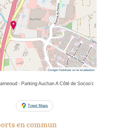
Corriger l’adresse ou la localisation
rneoud - Parking Auchan A Côté de Socoo'c
Trajet Maps
ports en commun