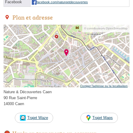
Facebook
facebook.com/natureetdecouvertes
Plan et adresse
© contributeurs OpenStreetMap
Corriger l’adresse ou la localisation
Nature & Découvertes Caen
90 Rue Saint-Pierre
14000 Caen
Trajet Waze
Trajet Maps