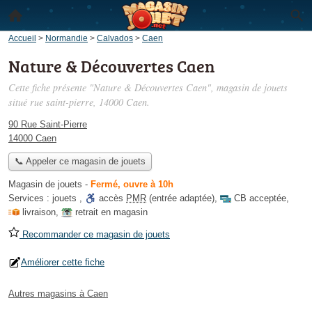
Accueil
>
Normandie
>
Calvados
>
Caen
Nature & Découvertes Caen
Cette fiche présente "Nature & Découvertes Caen", magasin de jouets
situé
rue saint-pierre
, 14000 Caen.
90 Rue Saint-Pierre
14000 Caen
📞 Appeler ce magasin de jouets
Magasin de jouets
-
Fermé, ouvre à 10h
Services :
jouets
,
accès
PMR
(entrée adaptée)
,
CB acceptée
,
livraison
,
retrait en magasin
Recommander ce magasin de jouets
Améliorer cette fiche
Autres magasins à Caen