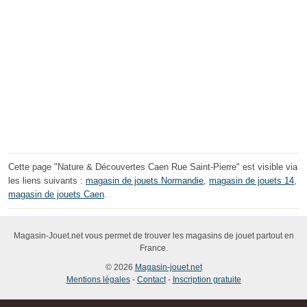
Cette page "Nature & Découvertes Caen Rue Saint-Pierre" est visible via
les liens suivants :
magasin de jouets Normandie
,
magasin de jouets 14
,
magasin de jouets Caen
.
Magasin-Jouet.net vous permet de trouver les magasins de jouet partout en
France.
© 2026
Magasin-jouet.net
Mentions légales
-
Contact
-
Inscription gratuite