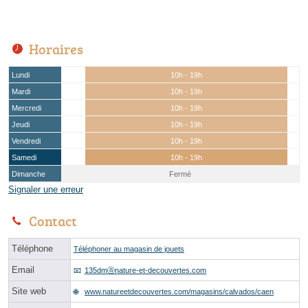
Horaires
Lundi
10h - 19h
Mardi
10h - 19h
Mercredi
10h - 19h
Jeudi
10h - 19h
Vendredi
10h - 19h
Samedi
10h - 19h
Dimanche
Fermé
Signaler une erreur
Contact
Téléphone
Téléphoner au magasin de jouets
Email
135dmⓐnature-et-decouvertes.com
Site web
www.natureetdecouvertes.com/magasins/calvados/caen