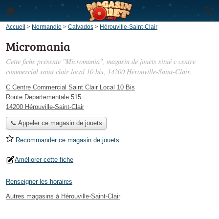
Accueil
>
Normandie
>
Calvados
>
Hérouville-Saint-Clair
Micromania
Cette fiche présente "Micromania", magasin de jouets situé
c centre
commercial saint clair local 10 bis
, 14200 Hérouville-Saint-Clair.
C Centre Commercial Saint Clair Local 10 Bis
Route Departementale 515
14200 Hérouville-Saint-Clair
📞 Appeler ce magasin de jouets
Recommander ce magasin de jouets
Améliorer cette fiche
Renseigner les horaires
Autres magasins à Hérouville-Saint-Clair