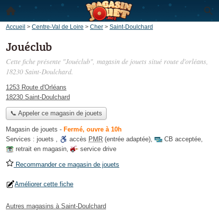
Accueil
>
Centre-Val de Loire
>
Cher
>
Saint-Doulchard
Jouéclub
Cette fiche présente "Jouéclub", magasin de jouets situé
route d'orléans
,
18230 Saint-Doulchard.
1253 Route d'Orléans
18230 Saint-Doulchard
📞 Appeler ce magasin de jouets
Magasin de jouets
-
Fermé, ouvre à 10h
Services :
jouets
,
accès
PMR
(entrée adaptée)
,
CB acceptée
,
retrait en magasin
,
service drive
Recommander ce magasin de jouets
Améliorer cette fiche
Autres magasins à Saint-Doulchard