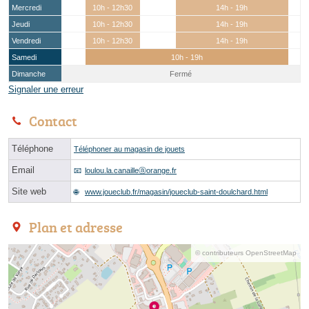
Mercredi
10h - 12h30
14h - 19h
Jeudi
10h - 12h30
14h - 19h
Vendredi
10h - 12h30
14h - 19h
Samedi
10h - 19h
Dimanche
Fermé
Signaler une erreur
Contact
Téléphone
Téléphoner au magasin de jouets
Email
loulou.la.canailleⓐorange.fr
Site web
www.joueclub.fr/magasin/joueclub-saint-doulchard.html
Plan et adresse
© contributeurs OpenStreetMap