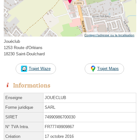
Corriger l’adresse ou la localisation
Jouéclub
1253 Route d'Orléans
18230 Saint-Doulchard
Trajet Waze
Trajet Maps
Informations
Enseigne
JOUECLUB
Forme juridique
SARL
SIRET
74990986700030
N° TVA Intra.
FR77749909867
Création
17 octobre 2016