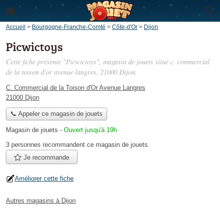
Accueil
>
Bourgogne-Franche-Comté
>
Côte-d'Or
>
Dijon
Picwictoys
Cette fiche présente "Picwictoys", magasin de jouets situé
c. commercial
de la toison d'or avenue langres
, 21000 Dijon.
C. Commercial de la Toison d'Or Avenue Langres
21000 Dijon
📞 Appeler ce magasin de jouets
Magasin de jouets
-
Ouvert jusqu'à 19h
3 personnes
recommandent
ce magasin de jouets.
Je recommande
Améliorer cette fiche
Autres magasins à Dijon