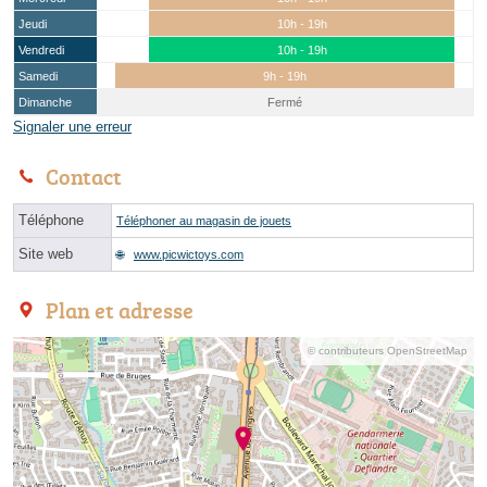
Jeudi
10h - 19h
Vendredi
10h - 19h
Samedi
9h - 19h
Dimanche
Fermé
Signaler une erreur
Contact
Téléphone
Téléphoner au magasin de jouets
Site web
www.picwictoys.com
Plan et adresse
© contributeurs OpenStreetMap