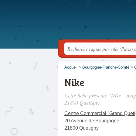
Accueil
>
Bourgogne-Franche-Comté
>
C
Nike
Cette fiche présente "Nike", mag
21800 Quetigny.
Centre Commercial ''Grand Queti
20 Avenue de Bourgogne
21800 Quetigny