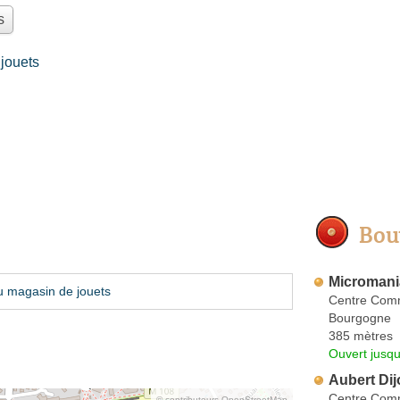
s
jouets
Bou
Micromani
u magasin de jouets
Centre Comm
Bourgogne
385 mètres
Ouvert jusqu
Aubert Di
Centre Comm
© contributeurs OpenStreetMap