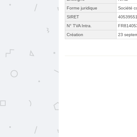
Forme juridique
Société c
SIRET
4053955
N° TVA Intra.
FR81405
Création
23 septe