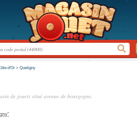
ôte-d'Or
>
Quetigny
asin de jouets situé
avenue de bourgogne
,
gny''