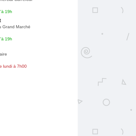
'à 19h
t
u Grand Marché
'à 19h
aire
e lundi à 7h00