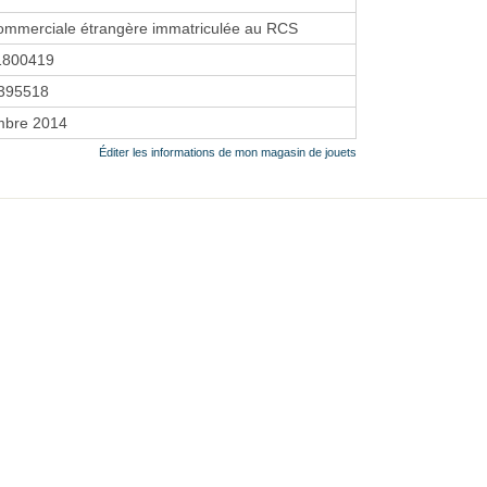
ommerciale étrangère immatriculée au RCS
1800419
395518
mbre 2014
Éditer les informations de mon magasin de jouets