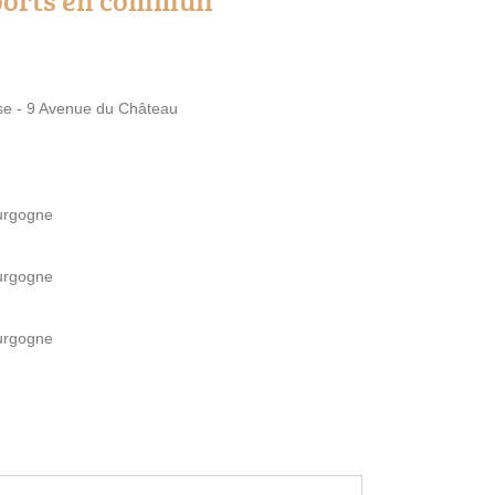
se - 9 Avenue du Château
ourgogne
ourgogne
ourgogne