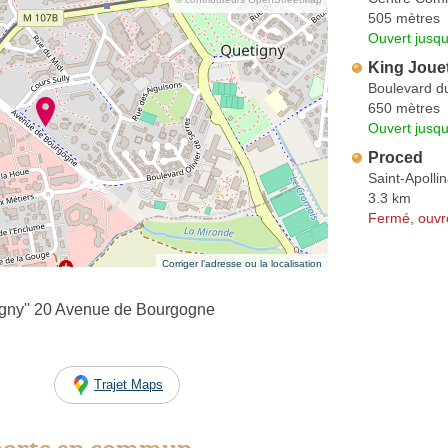
505 mètres
Ouvert jusqu
King Joue
Boulevard d
650 mètres
Ouvert jusqu
Proced
Saint-Apollin
3.3 km
Fermé, ouvr
Corriger l’adresse ou la localisation
igny'' 20 Avenue de Bourgogne
Trajet Maps
ports en commun