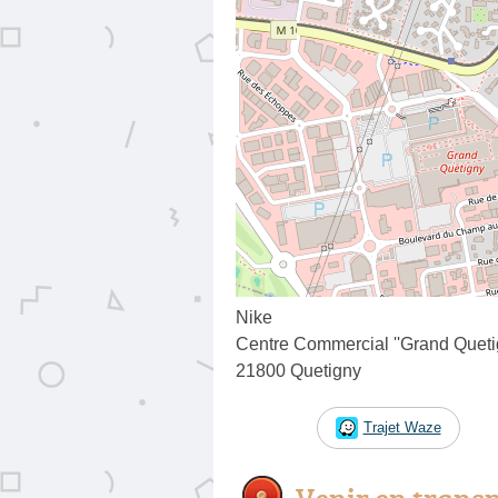
Nike
Centre Commercial ''Grand Quet
21800 Quetigny
Trajet Waze
Venir en trans