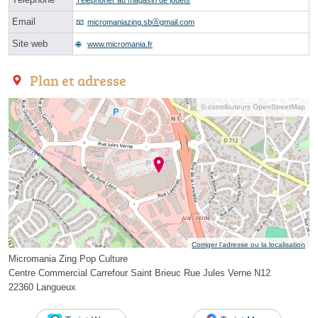
Téléphoner au magasin de jouets
Email
micromaniazing.sbⓐgmail.com
Site web
www.micromania.fr
Plan et adresse
© contributeurs OpenStreetMap
Corriger l’adresse ou la localisation
Micromania Zing Pop Culture
Centre Commercial Carrefour Saint Brieuc Rue Jules Verne N12
22360 Langueux