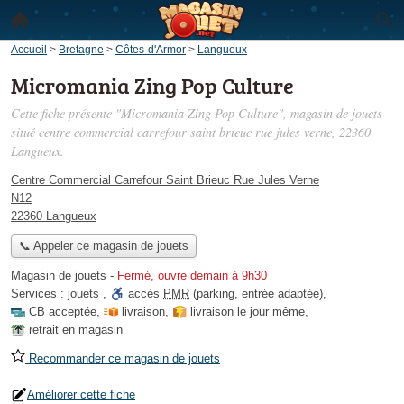
Accueil
>
Bretagne
>
Côtes-d'Armor
>
Langueux
Micromania Zing Pop Culture
Cette fiche présente "Micromania Zing Pop Culture", magasin de jouets
situé
centre commercial carrefour saint brieuc rue jules verne
, 22360
Langueux.
Centre Commercial Carrefour Saint Brieuc Rue Jules Verne
N12
22360 Langueux
📞 Appeler ce magasin de jouets
Magasin de jouets
-
Fermé, ouvre demain à 9h30
Services :
jouets
,
accès
PMR
(parking, entrée adaptée)
,
CB acceptée
,
livraison
,
livraison le jour même
,
retrait en magasin
Recommander ce magasin de jouets
Améliorer cette fiche