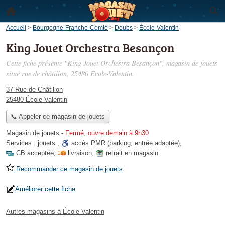
Accueil
>
Bourgogne-Franche-Comté
>
Doubs
>
École-Valentin
King Jouet Orchestra Besançon
Cette fiche présente "King Jouet Orchestra Besançon", magasin de jouets
situé
rue de châtillon
, 25480 École-Valentin.
37 Rue de Châtillon
25480 École-Valentin
📞 Appeler ce magasin de jouets
Magasin de jouets
-
Fermé, ouvre demain à 9h30
Services :
jouets
,
accès
PMR
(parking, entrée adaptée)
,
CB acceptée
,
livraison
,
retrait en magasin
Recommander ce magasin de jouets
Améliorer cette fiche
Autres magasins à École-Valentin