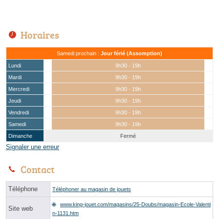
Horaires
Samedi prochain :
Jour férié (Assomption)
Lundi
9h30 - 19h
Mardi
9h30 - 19h
Mercredi
9h30 - 19h
Jeudi
9h30 - 19h
Vendredi
9h30 - 19h
Samedi
9h30 - 19h
Dimanche
Fermé
Signaler une erreur
Contact
Téléphone
Téléphoner au magasin de jouets
www.king-jouet.com/magasins/25-Doubs/magasin-Ecole-Valenti
Site web
n-1131.htm