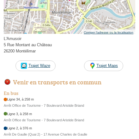
Corriger l’adresse ou la localisation
L'Amusoir
5 Rue Montant au Château
26200 Montélimar
Trajet Waze
Trajet Maps
Venir en transports en commun
En bus
Ligne 34, à 258 m
Arrêt Office de Tourisme - 7 Boulevard Aristide Briand
Ligne 3, à 258 m
Arrêt Office de Tourisme - 7 Boulevard Aristide Briand
Ligne 2, à 376 m
Arrêt De Gaulle (Quai 2) - 17 Avenue Charles de Gaulle