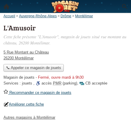
Accueil
>
Auvergne-Rhône-Alpes
>
Drôme
>
Montélimar
L'Amusoir
Cette fiche présente "L'Amusoir", magasin de jouets situé
rue montant au
château
, 26200 Montélimar.
5 Rue Montant au Château
26200 Montélimar
📞 Appeler ce magasin de jouets
Magasin de jouets
-
Fermé, ouvre mardi à 9h30
Services :
jouets
,
accès
PMR
(parking)
,
CB acceptée
Recommander ce magasin de jouets
Améliorer cette fiche
Autres magasins à Montélimar