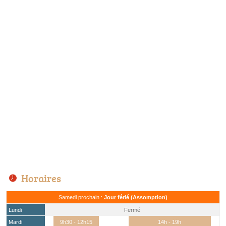
Horaires
Samedi prochain :
Jour férié (Assomption)
Lundi
Fermé
Mardi
9h30 - 12h15
14h - 19h