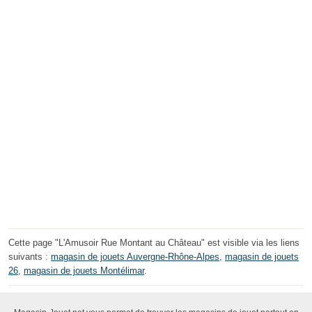
Cette page "L'Amusoir Rue Montant au Château" est visible via les liens
suivants :
magasin de jouets Auvergne-Rhône-Alpes
,
magasin de jouets
26
,
magasin de jouets Montélimar
.