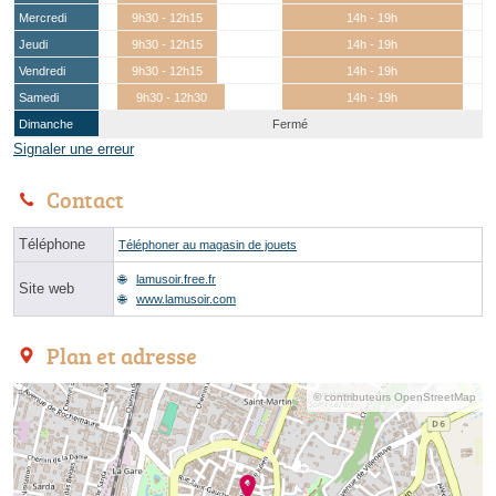
Mercredi
9h30 - 12h15
14h - 19h
Jeudi
9h30 - 12h15
14h - 19h
Vendredi
9h30 - 12h15
14h - 19h
Samedi
9h30 - 12h30
14h - 19h
Dimanche
Fermé
Signaler une erreur
Contact
Téléphone
Téléphoner au magasin de jouets
lamusoir.free.fr
Site web
www.lamusoir.com
Plan et adresse
© contributeurs OpenStreetMap