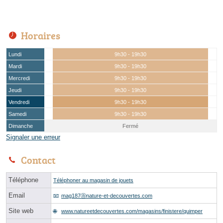
Horaires
Lundi
9h30 - 19h30
Mardi
9h30 - 19h30
Mercredi
9h30 - 19h30
Jeudi
9h30 - 19h30
Vendredi
9h30 - 19h30
Samedi
9h30 - 19h30
Dimanche
Fermé
Signaler une erreur
Contact
Téléphone
Téléphoner au magasin de jouets
Email
mag187ⓐnature-et-decouvertes.com
Site web
www.natureetdecouvertes.com/magasins/finistere/quimper