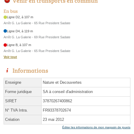
Venir en transports en commun
En bus
Ligne D2, à 107 m
Arrêt G. La Galerie - 65 Rue President Sadate
Ligne D4, à 119 m
Arrêt G. La Galerie - 69 Rue President Sadate
Ligne B, à 107 m
Arrêt G. La Galerie - 65 Rue President Sadate
Voir tout
Informations
Enseigne
Nature et Decouvertes
Forme juridique
SA à conseil d'administration
SIRET
37870267400862
N° TVA Intra.
FR93378702674
Création
23 mai 2012
Éditer les informations de mon magasin de jouets