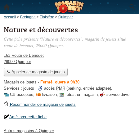
Accueil
>
Bretagne
>
Finistère
>
Quimper
Nature et découvertes
Cette fiche présente "Nature et découvertes", magasin de jouets situé
route de bénodet
, 29000 Quimper.
163 Route de Bénodet
29000 Quimper
📞 Appeler ce magasin de jouets
Magasin de jouets
-
Fermé, ouvre à 9h30
Services :
jouets
,
accès
PMR
(parking, entrée adaptée)
,
CB acceptée
,
livraison
,
retrait en magasin
,
service drive
Recommander ce magasin de jouets
Améliorer cette fiche
Autres magasins à Quimper