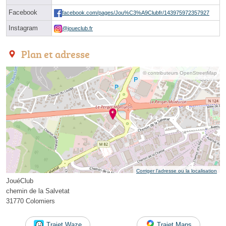
Facebook
facebook.com/pages/Jou%C3%A9Clubfr/143975972357927
Instagram
@joueclub.fr
Plan et adresse
© contributeurs OpenStreetMap
Corriger l’adresse ou la localisation
JouéClub
chemin de la Salvetat
31770 Colomiers
Trajet Waze
Trajet Maps