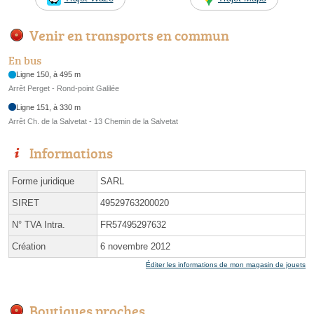
Venir en transports en commun
En bus
Ligne 150, à 495 m
Arrêt Perget - Rond-point Galilée
Ligne 151, à 330 m
Arrêt Ch. de la Salvetat - 13 Chemin de la Salvetat
Informations
Forme juridique
SARL
SIRET
49529763200020
N° TVA Intra.
FR57495297632
Création
6 novembre 2012
Éditer les informations de mon magasin de jouets
Boutiques proches