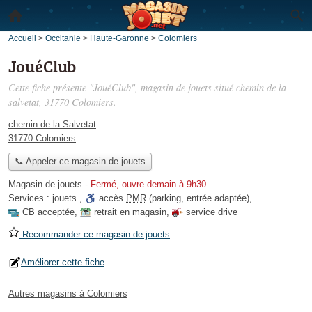
Accueil
>
Occitanie
>
Haute-Garonne
>
Colomiers
JouéClub
Cette fiche présente "JouéClub", magasin de jouets situé
chemin de la
salvetat
, 31770 Colomiers.
chemin de la Salvetat
31770 Colomiers
📞 Appeler ce magasin de jouets
Magasin de jouets
-
Fermé, ouvre demain à 9h30
Services :
jouets
,
accès
PMR
(parking, entrée adaptée)
,
CB acceptée
,
retrait en magasin
,
service drive
Recommander ce magasin de jouets
Améliorer cette fiche
Autres magasins à Colomiers