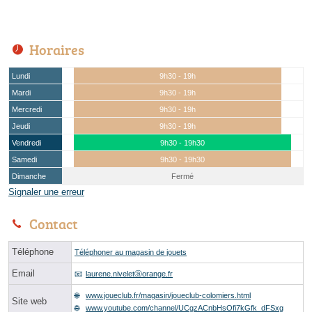
Horaires
Lundi
9h30 - 19h
Mardi
9h30 - 19h
Mercredi
9h30 - 19h
Jeudi
9h30 - 19h
Vendredi
9h30 - 19h30
Samedi
9h30 - 19h30
Dimanche
Fermé
Signaler une erreur
Contact
Téléphone
Téléphoner au magasin de jouets
Email
laurene.niveletⓐorange.fr
www.joueclub.fr/magasin/joueclub-colomiers.html
Site web
www.youtube.com/channel/UCgzACnbHsOfi7kGfk_dFSxg