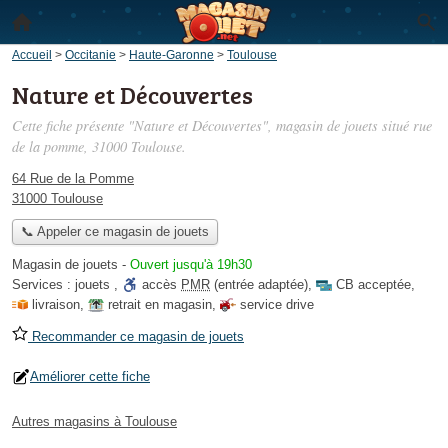
Accueil
>
Occitanie
>
Haute-Garonne
>
Toulouse
Nature et Découvertes
Cette fiche présente "Nature et Découvertes", magasin de jouets situé
rue
de la pomme
, 31000 Toulouse.
64 Rue de la Pomme
31000 Toulouse
📞 Appeler ce magasin de jouets
Magasin de jouets
-
Ouvert jusqu'à 19h30
Services :
jouets
,
accès
PMR
(entrée adaptée)
,
CB acceptée
,
livraison
,
retrait en magasin
,
service drive
Recommander ce magasin de jouets
Améliorer cette fiche
Autres magasins à Toulouse