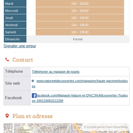
Mardi
10h - 19h30
Mercredi
10h - 19h30
Jeudi
10h - 19h30
Vendredi
10h - 19h30
Samedi
10h - 19h30
Dimanche
Fermé
Signaler une erreur
Contact
Téléphone
Téléphoner au magasin de jouets
www.natureetdecouvertes.com/magasins/haute-garonne/toulou
Site web
se
facebook.com/Magasin-Nature-et-D%C3%A9couvertes-Toulou
Facebook
se-169133063212268
Plan et adresse
© contributeurs OpenStreetMap