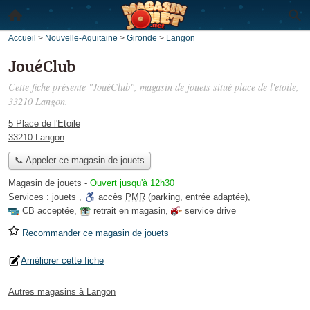
Accueil
>
Nouvelle-Aquitaine
>
Gironde
>
Langon
JouéClub
Cette fiche présente "JouéClub", magasin de jouets situé
place de l'etoile
,
33210 Langon.
5 Place de l'Etoile
33210 Langon
📞 Appeler ce magasin de jouets
Magasin de jouets
-
Ouvert jusqu'à 12h30
Services :
jouets
,
accès
PMR
(parking, entrée adaptée)
,
CB acceptée
,
retrait en magasin
,
service drive
Recommander ce magasin de jouets
Améliorer cette fiche
Autres magasins à Langon