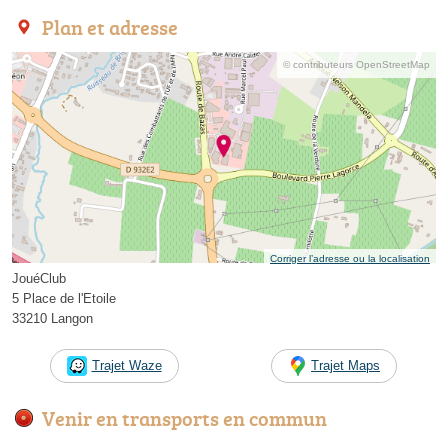
Plan et adresse
© contributeurs OpenStreetMap
Corriger l’adresse ou la localisation
JouéClub
5 Place de l'Etoile
33210 Langon
Trajet Waze
Trajet Maps
Venir en transports en commun