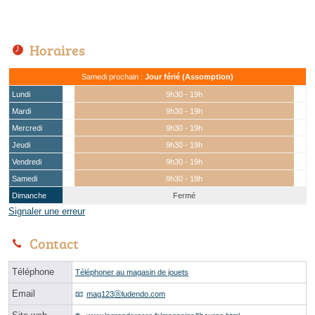
Horaires
Samedi prochain :
Jour férié (Assomption)
Lundi
9h30 - 19h
Mardi
9h30 - 19h
Mercredi
9h30 - 19h
Jeudi
9h30 - 19h
Vendredi
9h30 - 19h
Samedi
9h30 - 19h
Dimanche
Fermé
Signaler une erreur
Contact
Téléphone
Téléphoner au magasin de jouets
Email
mag123ⓐludendo.com