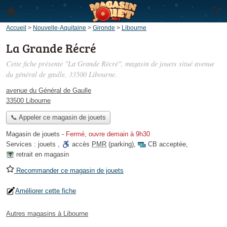
Accueil
>
Nouvelle-Aquitaine
>
Gironde
>
Libourne
La Grande Récré
Cette fiche présente "La Grande Récré", magasin de jouets situé
avenue
du général de gaulle
, 33500 Libourne.
avenue du Général de Gaulle
33500 Libourne
📞 Appeler ce magasin de jouets
Magasin de jouets
-
Fermé, ouvre demain à 9h30
Services :
jouets
,
accès
PMR
(parking)
,
CB acceptée
,
retrait en magasin
Recommander ce magasin de jouets
Améliorer cette fiche
Autres magasins à Libourne