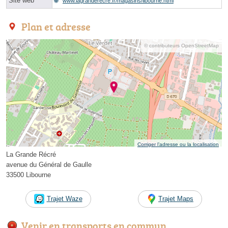
Site web
www.lagranderecre.fr/magasins/libourne.html
Plan et adresse
© contributeurs OpenStreetMap
Corriger l’adresse ou la localisation
La Grande Récré
avenue du Général de Gaulle
33500 Libourne
Trajet Waze
Trajet Maps
Venir en transports en commun