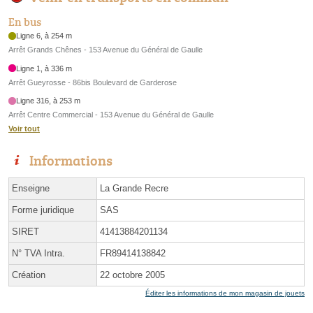
En bus
Ligne 6, à 254 m
Arrêt Grands Chênes - 153 Avenue du Général de Gaulle
Ligne 1, à 336 m
Arrêt Gueyrosse - 86bis Boulevard de Garderose
Ligne 316, à 253 m
Arrêt Centre Commercial - 153 Avenue du Général de Gaulle
Voir tout
Informations
Enseigne
La Grande Recre
Forme juridique
SAS
SIRET
41413884201134
N° TVA Intra.
FR89414138842
Création
22 octobre 2005
Éditer les informations de mon magasin de jouets