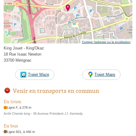
Corriger l’adresse ou la localisation
King Jouet - King'Okaz
18 Rue Isaac Newton
33700 Mérignac
Trajet Waze
Trajet Maps
Venir en transports en commun
En tram
Ligne F, à 278 m
Arrêt Chemin long - 45 Avenue Président J.f. Kennedy
En bus
Ligne 601, à 446 m