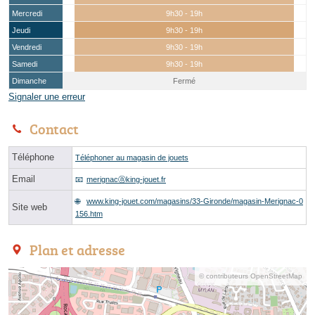
Mercredi
9h30 - 19h
Jeudi
9h30 - 19h
Vendredi
9h30 - 19h
Samedi
9h30 - 19h
Dimanche
Fermé
Signaler une erreur
Contact
Téléphone
Téléphoner au magasin de jouets
Email
merignacⓐking-jouet.fr
www.king-jouet.com/magasins/33-Gironde/magasin-Merignac-0
Site web
156.htm
Plan et adresse
© contributeurs OpenStreetMap