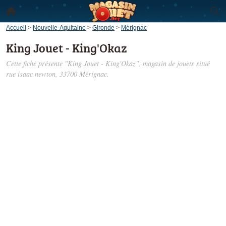
Accueil
>
Nouvelle-Aquitaine
>
Gironde
>
Mérignac
King Jouet - King'Okaz
Cette fiche présente "King Jouet - King'Okaz", magasin de jouets situé
rue isaac newton
, 33700 Mérignac.