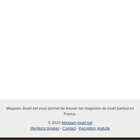
Magasin-Jouet.net vous permet de trouver les magasins de jouet partout en
France.
© 2026
Magasin-jouet.net
Mentions légales
-
Contact
-
Inscription gratuite