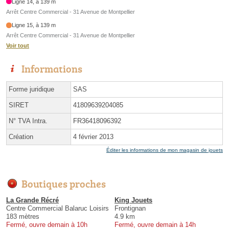
Ligne 14, à 139 m
Arrêt Centre Commercial - 31 Avenue de Montpellier
Ligne 15, à 139 m
Arrêt Centre Commercial - 31 Avenue de Montpellier
Voir tout
Informations
Forme juridique
SAS
SIRET
41809639204085
N° TVA Intra.
FR36418096392
Création
4 février 2013
Éditer les informations de mon magasin de jouets
Boutiques proches
La Grande Récré
King Jouets
Centre Commercial Balaruc Loisirs
Frontignan
183 mètres
4.9 km
Fermé, ouvre demain à 10h
Fermé, ouvre demain à 14h