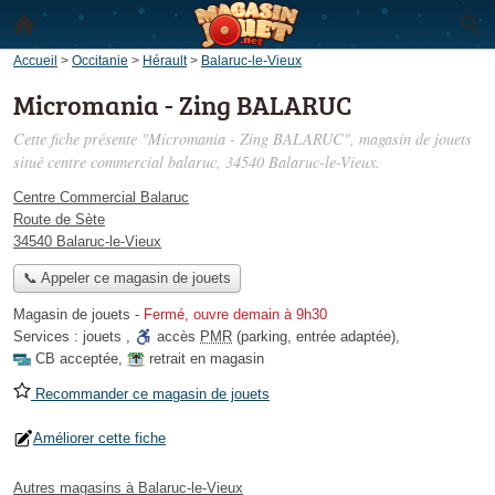
Accueil
>
Occitanie
>
Hérault
>
Balaruc-le-Vieux
Micromania - Zing BALARUC
Cette fiche présente "Micromania - Zing BALARUC", magasin de jouets
situé
centre commercial balaruc
, 34540 Balaruc-le-Vieux.
Centre Commercial Balaruc
Route de Sète
34540 Balaruc-le-Vieux
📞 Appeler ce magasin de jouets
Magasin de jouets
-
Fermé, ouvre demain à 9h30
Services :
jouets
,
accès
PMR
(parking, entrée adaptée)
,
CB acceptée
,
retrait en magasin
Recommander ce magasin de jouets
Améliorer cette fiche
Autres magasins à Balaruc-le-Vieux