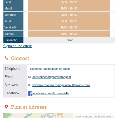
Lundi
9h30 - 19h30
Mardi
9h30 - 19h30
Mercredi
9h30 - 19h30
Jeudi
9h30 - 19h30
Vendredi
9h30 - 19h30
Samedi
9h30 - 19h30
Dimanche
Fermé
Signaler une erreur
Contact
Téléphone
Téléphoner au magasin de jouets
Email
christophebergeretⓐorange.fr
Site web
www.micromania.fr/magasin/400/balaruc.html
Facebook
facebook.com/MicromaniaFr
Plan et adresse
© contributeurs OpenStreetMap