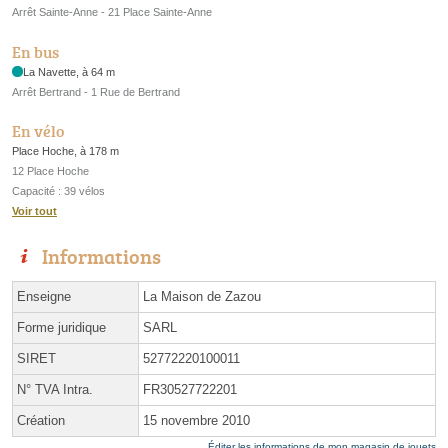
Arrêt Sainte-Anne - 21 Place Sainte-Anne
En bus
La Navette, à 64 m
Arrêt Bertrand - 1 Rue de Bertrand
En vélo
Place Hoche, à 178 m
12 Place Hoche
Capacité : 39 vélos
Voir tout
Informations
Enseigne
La Maison de Zazou
Forme juridique
SARL
SIRET
52772220100011
N° TVA Intra.
FR30527722201
Création
15 novembre 2010
Éditer les informations de mon magasin de jouets