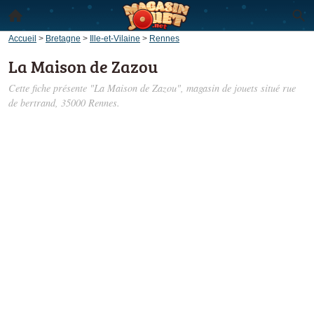
Accueil
>
Bretagne
>
Ille-et-Vilaine
>
Rennes
La Maison de Zazou
Cette fiche présente "La Maison de Zazou", magasin de jouets situé
rue
de bertrand
, 35000 Rennes.