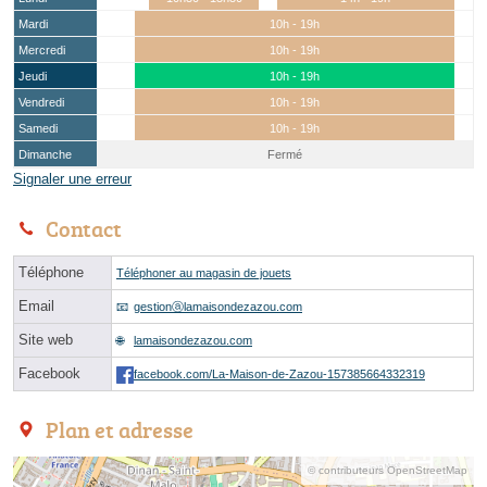
Mardi
10h - 19h
Mercredi
10h - 19h
Jeudi
10h - 19h
Vendredi
10h - 19h
Samedi
10h - 19h
Dimanche
Fermé
Signaler une erreur
Contact
Téléphone
Téléphoner au magasin de jouets
Email
gestionⓐlamaisondezazou.com
Site web
lamaisondezazou.com
Facebook
facebook.com/La-Maison-de-Zazou-157385664332319
Plan et adresse
© contributeurs OpenStreetMap