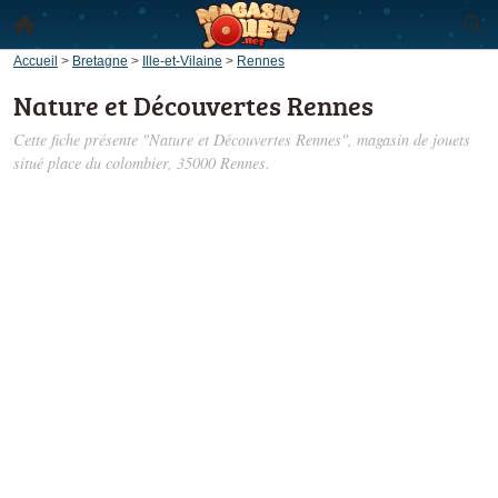
Accueil
>
Bretagne
>
Ille-et-Vilaine
>
Rennes
Nature et Découvertes Rennes
Cette fiche présente "Nature et Découvertes Rennes", magasin de jouets
situé
place du colombier
, 35000 Rennes.