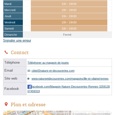
Mardi
10h - 19h30
Mercredi
10h - 19h30
Jeudi
10h - 19h30
Vendredi
10h - 19h30
Samedi
10h - 19h30
Dimanche
Fermé
Signaler une erreur
Contact
Téléphone
Téléphoner au magasin de jouets
Email
cblotⓐnature-et-decouvertes.com
Site web
www.natureetdecouvertes.com/magasins/ille-et-vilaine/rennes
facebook.com/Magasin-Nature-Decouvertes-Rennes-3259130
Facebook
07459319
Plan et adresse
© contributeurs OpenStreetMap