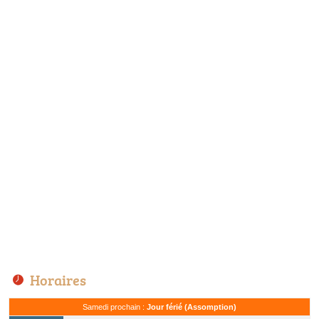
Horaires
Samedi prochain :
Jour férié (Assomption)