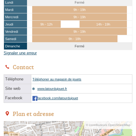
Lundi
Fermé
Mardi
9h - 19h
Mercredi
9h - 19h
Jeudi
9h - 12h
14h - 19h
Vendredi
9h - 19h
Samedi
9h - 18h
Dimanche
Fermé
Signaler une erreur
Contact
Téléphone
Téléphoner au magasin de jouets
Site web
www.latourdujouet.fr
Facebook
facebook.com/latourdujouet
Plan et adresse
© contributeurs OpenStreetMap