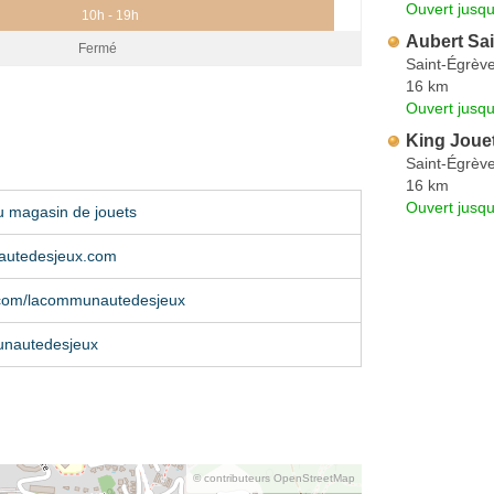
Ouvert jusqu
10h - 19h
Aubert Sa
Fermé
Saint-Égrèv
16 km
Ouvert jusqu
King Joue
Saint-Égrèv
16 km
Ouvert jusqu
u magasin de jouets
autedesjeux.com
com/lacommunautedesjeux
nautedesjeux
© contributeurs OpenStreetMap