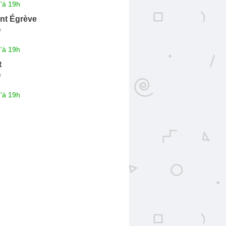
'à 19h
int Égrève
e
'à 19h
t
e
'à 19h