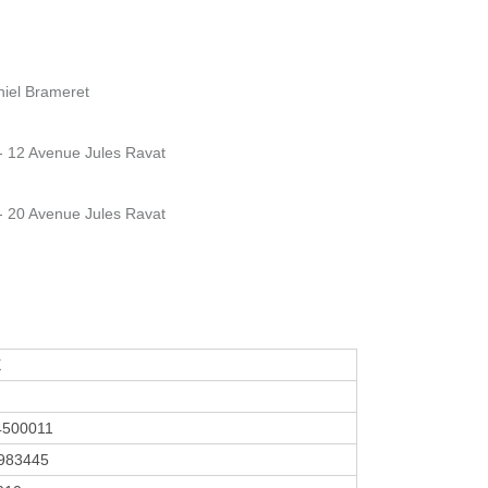
iel Brameret
 12 Avenue Jules Ravat
 20 Avenue Jules Ravat
X
4500011
983445