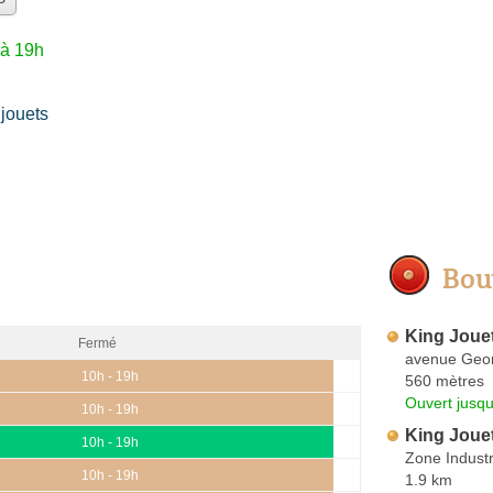
'à 19h
jouets
Bou
King Joue
Fermé
avenue Geor
10h - 19h
560 mètres
Ouvert jusqu
10h - 19h
King Joue
10h - 19h
Zone Industr
10h - 19h
1.9 km