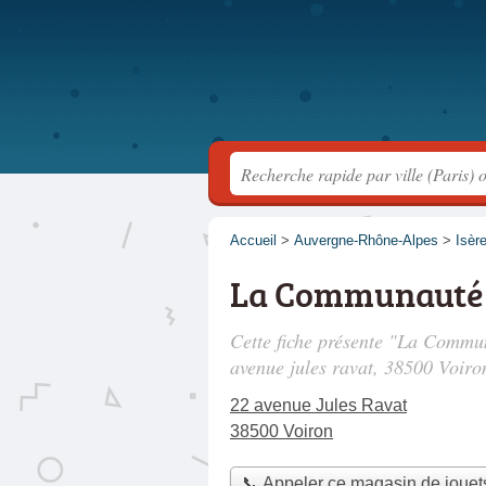
Accueil
>
Auvergne-Rhône-Alpes
>
Isèr
La Communauté 
Cette fiche présente "La Commun
avenue jules ravat
, 38500 Voiro
22 avenue Jules Ravat
38500 Voiron
📞 Appeler ce magasin de jouet