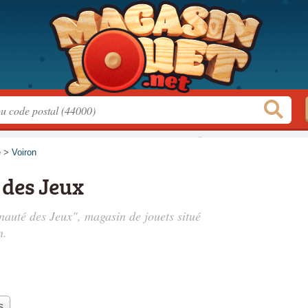
e
>
Voiron
des Jeux
auté des Jeux", magasin de jouets situé
n.
s