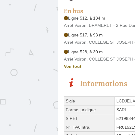
En bus
Ligne 512, à 134 m
Arrêt Voiron, BRAMERET - 2 Rue Dan
Ligne 517, à 93 m
Arrêt Voiron, COLLEGE ST JOSEPH -
Ligne 528, à 30 m
Arrêt Voiron, COLLEGE ST JOSEPH -
Voir tout
Informations
Sigle
LCDJEU
Forme juridique
SARL
SIRET
5219834
N° TVA Intra.
FR01521