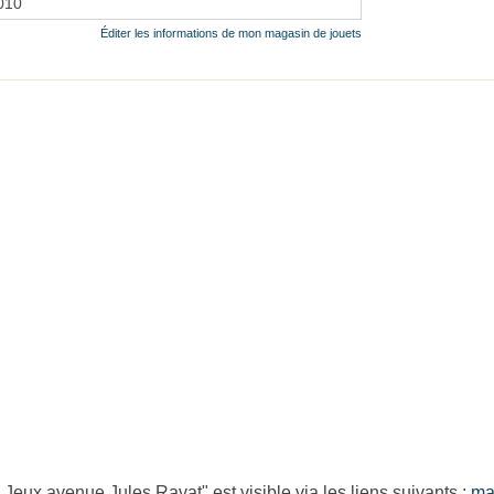
2010
Éditer les informations de mon magasin de jouets
ux avenue Jules Ravat" est visible via les liens suivants :
ma