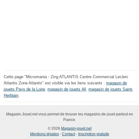
Cette page "Micromania - Zing ATLANTIS Centre Commercial Leclerc
Atlantis Zone Atlantis" est visible via les liens suivants :
magasin de
jouets Pays de la Loire
,
magasin de jouets 44
,
magasin de jouets Saint-
Herblain
.
Magasin-Jouet.net vous permet de trouver les magasins de jouet partout en
France.
© 2026
Magasin-jouet.net
Mentions légales
-
Contact
-
Inscription gratuite