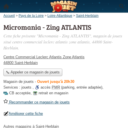
Accueil
>
Pays de la Loire
>
Loire-Atlantique
>
Saint-Herblain
Micromania - Zing ATLANTIS
Cette fiche présente "Micromania - Zing ATLANTIS", magasin de jouets
situé
centre commercial leclerc atlantis zone atlantis
, 44800 Saint-
Herblain.
Centre Commercial Leclerc Atlantis Zone Atlantis
44800 Saint-Herblain
📞 Appeler ce magasin de jouets
Magasin de jouets
-
Ouvert jusqu'à 20h30
Services :
jouets
,
accès
PMR
(parking, entrée adaptée)
,
CB acceptée
,
retrait en magasin
Recommander ce magasin de jouets
Améliorer cette fiche
Autres magasins à Saint-Herblain