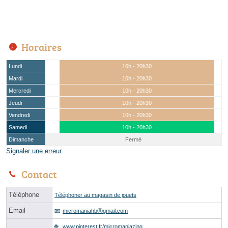
Horaires
Lundi
10h - 20h30
Mardi
10h - 20h30
Mercredi
10h - 20h30
Jeudi
10h - 20h30
Vendredi
10h - 20h30
Samedi
10h - 20h30
Dimanche
Fermé
Signaler une erreur
Contact
Téléphone
Téléphoner au magasin de jouets
Email
micromaniahbⓐgmail.com
www.pinterest.fr/micromaniazing