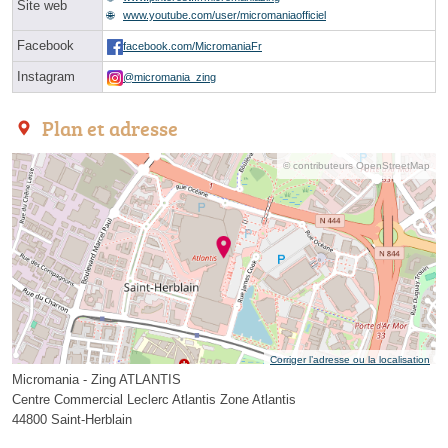
Site web
www.youtube.com/user/micromaniaofficiel
Facebook
facebook.com/MicromaniaFr
Instagram
@micromania_zing
Plan et adresse
© contributeurs OpenStreetMap
Corriger l’adresse ou la localisation
Micromania - Zing ATLANTIS
Centre Commercial Leclerc Atlantis Zone Atlantis
44800 Saint-Herblain