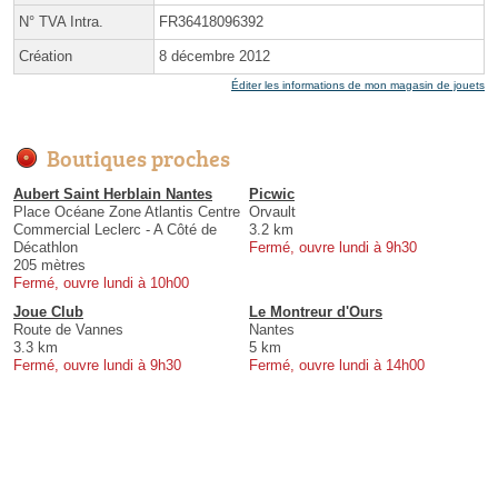
N° TVA Intra.
FR36418096392
Création
8 décembre 2012
Éditer les informations de mon magasin de jouets
Boutiques proches
Aubert Saint Herblain Nantes
Picwic
Place Océane Zone Atlantis Centre
Orvault
Commercial Leclerc - A Côté de
3.2 km
Décathlon
Fermé, ouvre lundi à 9h30
205 mètres
Fermé, ouvre lundi à 10h00
Joue Club
Le Montreur d'Ours
Route de Vannes
Nantes
3.3 km
5 km
Fermé, ouvre lundi à 9h30
Fermé, ouvre lundi à 14h00