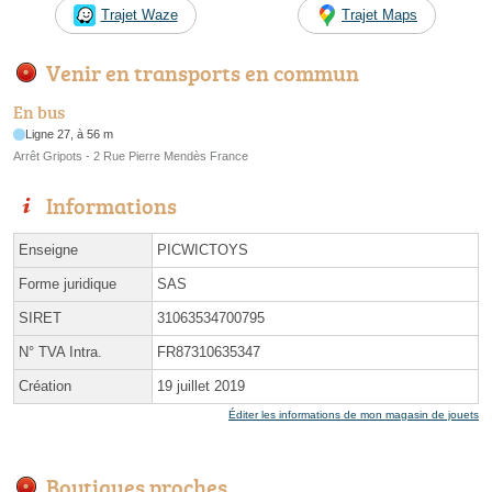
Trajet Waze
Trajet Maps
Venir en transports en commun
En bus
Ligne 27, à 56 m
Arrêt Gripots - 2 Rue Pierre Mendès France
Informations
Enseigne
PICWICTOYS
Forme juridique
SAS
SIRET
31063534700795
N° TVA Intra.
FR87310635347
Création
19 juillet 2019
Éditer les informations de mon magasin de jouets
Boutiques proches