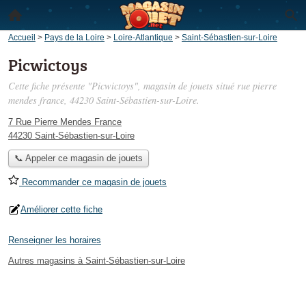
Accueil
>
Pays de la Loire
>
Loire-Atlantique
>
Saint-Sébastien-sur-Loire
Picwictoys
Cette fiche présente "Picwictoys", magasin de jouets situé
rue pierre
mendes france
, 44230 Saint-Sébastien-sur-Loire.
7 Rue Pierre Mendes France
44230 Saint-Sébastien-sur-Loire
📞 Appeler ce magasin de jouets
Recommander ce magasin de jouets
Améliorer cette fiche
Renseigner les horaires
Autres magasins à Saint-Sébastien-sur-Loire