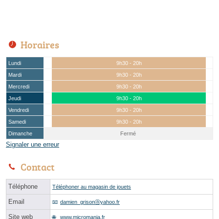
Horaires
Lundi
9h30 - 20h
Mardi
9h30 - 20h
Mercredi
9h30 - 20h
Jeudi
9h30 - 20h
Vendredi
9h30 - 20h
Samedi
9h30 - 20h
Dimanche
Fermé
Signaler une erreur
Contact
Téléphone
Téléphoner au magasin de jouets
Email
damien_grisonⓐyahoo.fr
Site web
www.micromania.fr