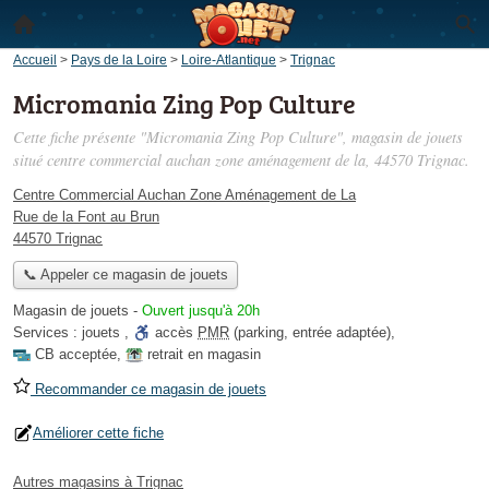
Accueil
>
Pays de la Loire
>
Loire-Atlantique
>
Trignac
Micromania Zing Pop Culture
Cette fiche présente "Micromania Zing Pop Culture", magasin de jouets
situé
centre commercial auchan zone aménagement de la
, 44570 Trignac.
Centre Commercial Auchan Zone Aménagement de La
Rue de la Font au Brun
44570 Trignac
📞 Appeler ce magasin de jouets
Magasin de jouets
-
Ouvert jusqu'à 20h
Services :
jouets
,
accès
PMR
(parking, entrée adaptée)
,
CB acceptée
,
retrait en magasin
Recommander ce magasin de jouets
Améliorer cette fiche
Autres magasins à Trignac