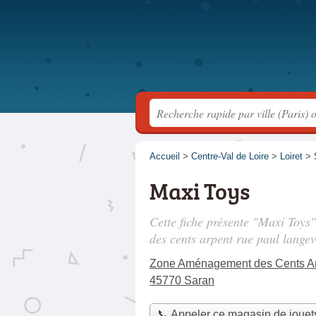
Accueil
>
Centre-Val de Loire
>
Loiret
>
Maxi Toys
Cette fiche présente "Maxi Toys"
des cents arpent rue paul langev
Zone Aménagement des Cents Ar
45770 Saran
📞 Appeler ce magasin de jouet