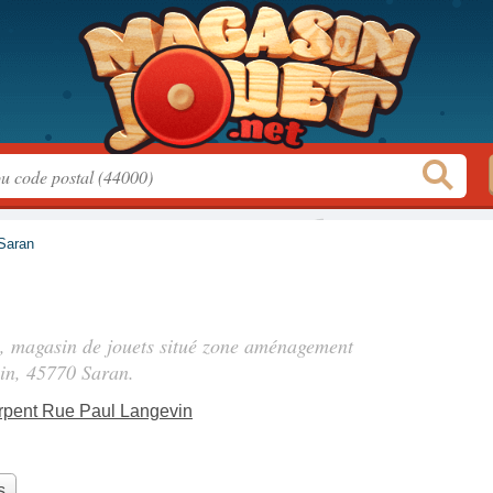
Saran
, magasin de jouets situé
zone aménagement
in
, 45770 Saran.
pent Rue Paul Langevin
s