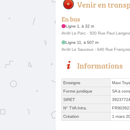
Venir en trans
En bus
Ligne 1, à 32 m
Arrêt Le Parc - 920 Rue Paul Langev
Ligne 11, à 507 m
Arrêt Le Sauceux - 640 Rue François
Informations
Enseigne
Maxi Toy
Forme juridique
SA à cons
SIRET
3923772
N° TVA Intra.
FR90392
Création
1 mars 2