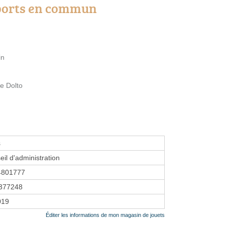
ports en commun
in
e Dolto
s
eil d'administration
4801777
377248
019
Éditer les informations de mon magasin de jouets