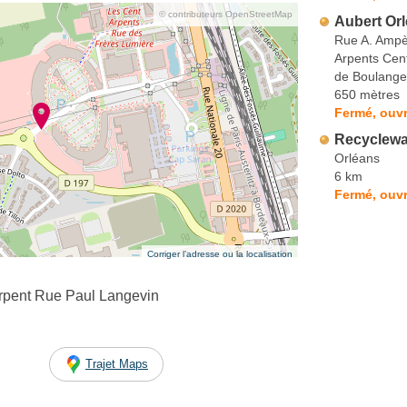
© contributeurs OpenStreetMap
Aubert Or
Rue A. Amp
Arpents Cen
de Boulange
650 mètres
Fermé, ouvr
Recyclewa
Orléans
6 km
Fermé, ouvr
Corriger l’adresse ou la localisation
pent Rue Paul Langevin
Trajet Maps