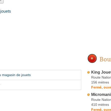
jouets
Bou
King Joue
u magasin de jouets
Route Natio
156 mètres
r
Fermé, ouvr
Micromani
Route Nation
410 mètres
Fermé, ouvr