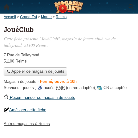
Accueil
>
Grand-Est
>
Marne
>
Reims
JouéClub
Cette fiche présente "JouéClub", magasin de jouets situé
rue de
talleyrand
, 51100 Reims.
7 Rue de Talleyrand
51100 Reims
📞 Appeler ce magasin de jouets
Magasin de jouets
-
Fermé, ouvre à 10h
Services :
jouets
,
accès
PMR
(entrée adaptée)
,
CB acceptée
Recommander ce magasin de jouets
Améliorer cette fiche
Autres magasins à Reims