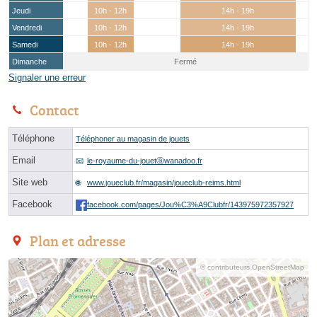
Jeudi
10h - 12h
14h - 19h
Vendredi
10h - 12h
14h - 19h
Samedi
10h - 12h
14h - 19h
Dimanche
Fermé
Signaler une erreur
Contact
Téléphone
Téléphoner au magasin de jouets
Email
le-royaume-du-jouetⓐwanadoo.fr
Site web
www.joueclub.fr/magasin/joueclub-reims.html
Facebook
facebook.com/pages/Jou%C3%A9Clubfr/143975972357927
Plan et adresse
© contributeurs OpenStreetMap