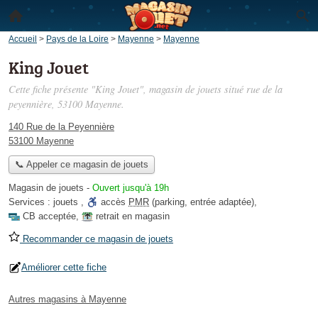
Accueil
>
Pays de la Loire
>
Mayenne
>
Mayenne
King Jouet
Cette fiche présente "King Jouet", magasin de jouets situé
rue de la
peyennière
, 53100 Mayenne.
140 Rue de la Peyennière
53100 Mayenne
📞 Appeler ce magasin de jouets
Magasin de jouets
-
Ouvert jusqu'à 19h
Services :
jouets
,
accès
PMR
(parking, entrée adaptée)
,
CB acceptée
,
retrait en magasin
Recommander ce magasin de jouets
Améliorer cette fiche
Autres magasins à Mayenne