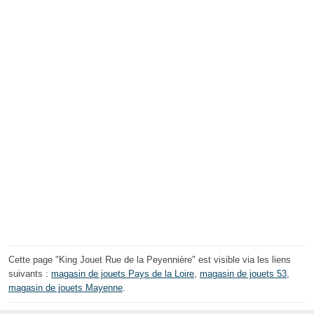
Cette page "King Jouet Rue de la Peyennière" est visible via les liens
suivants :
magasin de jouets Pays de la Loire
,
magasin de jouets 53
,
magasin de jouets Mayenne
.