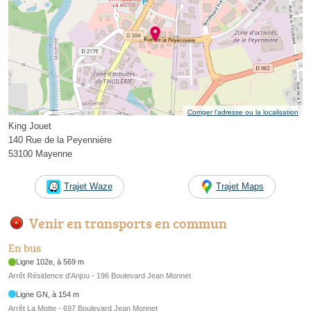
Corriger l’adresse ou la localisation
King Jouet
140 Rue de la Peyennière
53100 Mayenne
Trajet Waze
Trajet Maps
Venir en transports en commun
En bus
Ligne 102e, à 569 m
Arrêt Résidence d'Anjou - 196 Boulevard Jean Monnet
Ligne GN, à 154 m
Arrêt La Motte - 697 Boulevard Jean Monnet