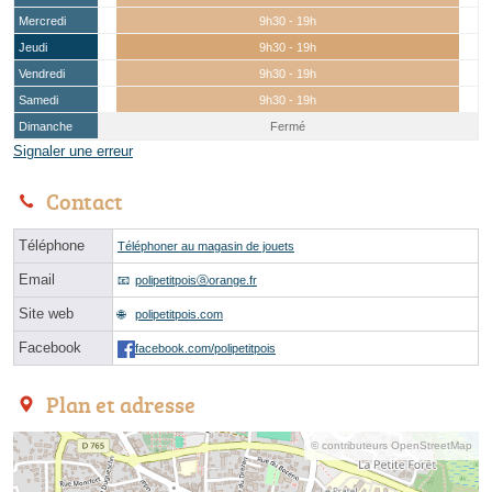
Mercredi
9h30 - 19h
Jeudi
9h30 - 19h
Vendredi
9h30 - 19h
Samedi
9h30 - 19h
Dimanche
Fermé
Signaler une erreur
Contact
Téléphone
Téléphoner au magasin de jouets
Email
polipetitpoisⓐorange.fr
Site web
polipetitpois.com
Facebook
facebook.com/polipetitpois
Plan et adresse
© contributeurs OpenStreetMap