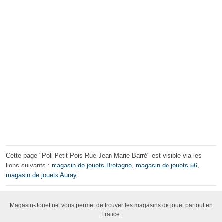
Cette page "Poli Petit Pois Rue Jean Marie Barré" est visible via les
liens suivants :
magasin de jouets Bretagne
,
magasin de jouets 56
,
magasin de jouets Auray
.
Magasin-Jouet.net vous permet de trouver les magasins de jouet partout en
France.