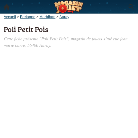
Accueil
>
Bretagne
>
Morbihan
>
Auray
Poli Petit Pois
Cette fiche présente "Poli Petit Pois", magasin de jouets situé
rue jean
marie barré
, 56400 Auray.