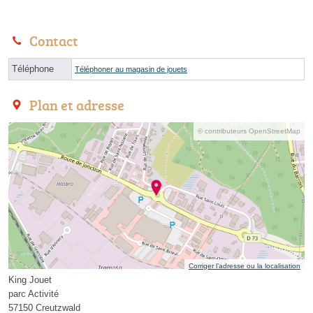
Contact
Téléphone
Téléphoner au magasin de jouets
Plan et adresse
© contributeurs OpenStreetMap
Corriger l’adresse ou la localisation
King Jouet
parc Activité
57150 Creutzwald