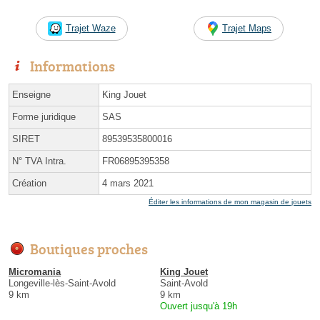
Trajet Waze
Trajet Maps
Informations
Enseigne
King Jouet
Forme juridique
SAS
SIRET
89539535800016
N° TVA Intra.
FR06895395358
Création
4 mars 2021
Éditer les informations de mon magasin de jouets
Boutiques proches
Micromania
King Jouet
Longeville-lès-Saint-Avold
Saint-Avold
9 km
9 km
Ouvert jusqu'à 19h