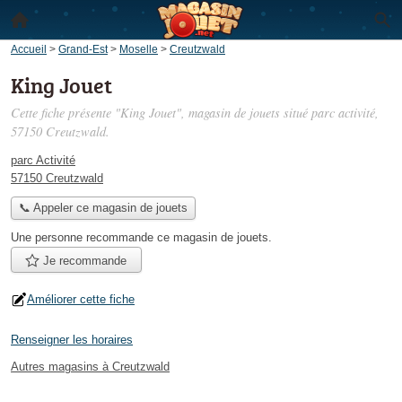
Accueil
>
Grand-Est
>
Moselle
>
Creutzwald
King Jouet
Cette fiche présente "King Jouet", magasin de jouets situé
parc activité
,
57150 Creutzwald.
parc Activité
57150 Creutzwald
📞 Appeler ce magasin de jouets
Une personne
recommande
ce magasin de jouets.
Je recommande
Améliorer cette fiche
Renseigner les horaires
Autres magasins à Creutzwald