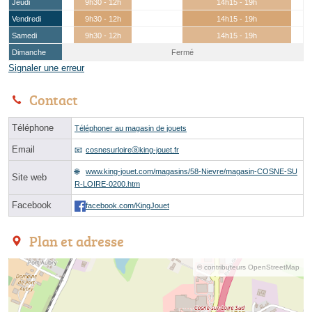
Jeudi
9h30 - 12h
14h15 - 19h
Vendredi
9h30 - 12h
14h15 - 19h
Samedi
9h30 - 12h
14h15 - 19h
Dimanche
Fermé
Signaler une erreur
Contact
Téléphone
Téléphoner au magasin de jouets
Email
cosnesurloireⓐking-jouet.fr
www.king-jouet.com/magasins/58-Nievre/magasin-COSNE-SU
Site web
R-LOIRE-0200.htm
Facebook
facebook.com/KingJouet
Plan et adresse
© contributeurs OpenStreetMap