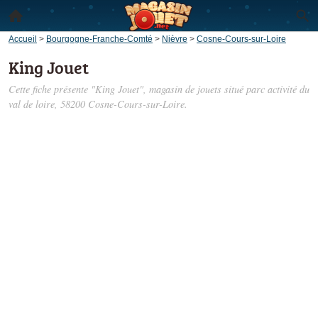
Accueil
>
Bourgogne-Franche-Comté
>
Nièvre
>
Cosne-Cours-sur-Loire
King Jouet
Cette fiche présente "King Jouet", magasin de jouets situé
parc activité du
val de loire
, 58200 Cosne-Cours-sur-Loire.