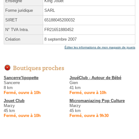
Enseigne
King Jouet
Forme juridique
SARL
SIRET
65188045200032
N° TVA Intra.
FR21651880452
Création
8 septembre 2007
Éditer les informations de mon magasin de jouets
Boutiques proches
Sancerre'lipopette
JouéClub - Autour de Bébé
Sancerre
Gien
8 km
41 km
Fermé, ouvre à 10h
Fermé, ouvre à 10h
Jouet Club
Micromaniazing Pop Culture
Marzy
Marzy
45 km
45 km
Fermé, ouvre à 10h
Fermé, ouvre à 9h30