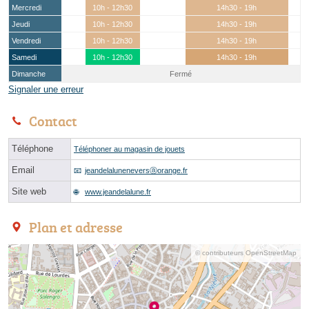
Mercredi
10h - 12h30
14h30 - 19h
Jeudi
10h - 12h30
14h30 - 19h
Vendredi
10h - 12h30
14h30 - 19h
Samedi
10h - 12h30
14h30 - 19h
Dimanche
Fermé
Signaler une erreur
Contact
Téléphone
Téléphoner au magasin de jouets
Email
jeandelaluneneversⓐorange.fr
Site web
www.jeandelalune.fr
Plan et adresse
© contributeurs OpenStreetMap