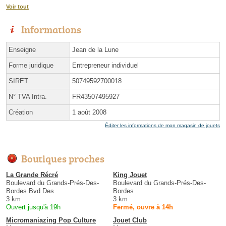
Voir tout
Informations
Enseigne
Jean de la Lune
Forme juridique
Entrepreneur individuel
SIRET
50749592700018
N° TVA Intra.
FR43507495927
Création
1 août 2008
Éditer les informations de mon magasin de jouets
Boutiques proches
La Grande Récré
King Jouet
Boulevard du Grands-Prés-Des-
Boulevard du Grands-Prés-Des-
Bordes Bvd Des
Bordes
3 km
3 km
Ouvert jusqu'à 19h
Fermé, ouvre à 14h
Micromaniazing Pop Culture
Jouet Club