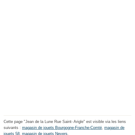
Cette page "Jean de la Lune Rue Saint- Arigle" est visible via les liens
suivants :
magasin de jouets Bourgogne-Franche-Comté
,
magasin de
jouets 58
,
magasin de jouets Nevers
.