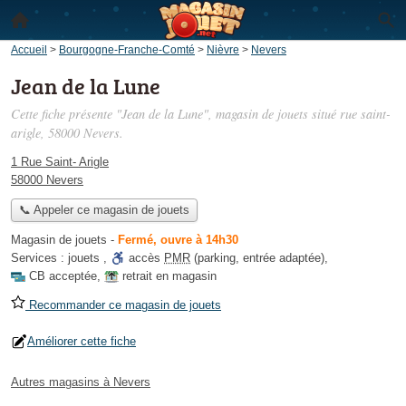
Accueil
>
Bourgogne-Franche-Comté
>
Nièvre
>
Nevers
Jean de la Lune
Cette fiche présente "Jean de la Lune", magasin de jouets situé
rue saint-
arigle
, 58000 Nevers.
1 Rue Saint- Arigle
58000 Nevers
📞 Appeler ce magasin de jouets
Magasin de jouets
-
Fermé, ouvre à 14h30
Services :
jouets
,
accès
PMR
(parking, entrée adaptée)
,
CB acceptée
,
retrait en magasin
Recommander ce magasin de jouets
Améliorer cette fiche
Autres magasins à Nevers