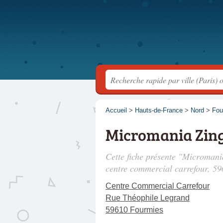
Accueil
>
Hauts-de-France
>
Nord
>
Fou
Micromania Zing
Cette fiche présente "Micromani
centre commercial carrefour
, 5
Centre Commercial Carrefour
Rue Théophile Legrand
59610 Fourmies