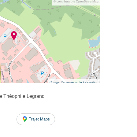
© contributeurs OpenStreetMap
Corriger l’adresse ou la localisation
e Théophile Legrand
Trajet Maps