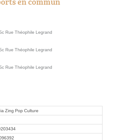
ports en commun
65c Rue Théophile Legrand
65c Rue Théophile Legrand
65c Rue Théophile Legrand
a Zing Pop Culture
9203434
096392