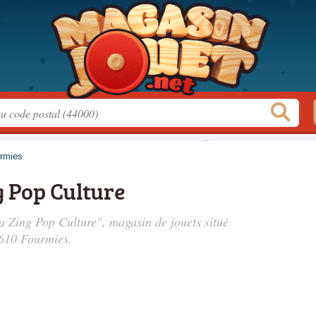
rmies
 Pop Culture
a Zing Pop Culture", magasin de jouets situé
9610 Fourmies.