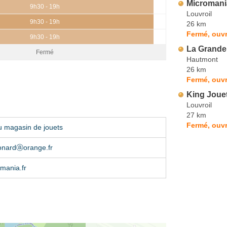
Micromani
9h30 - 19h
Louvroil
9h30 - 19h
26 km
Fermé, ouvr
9h30 - 19h
La Grande
Fermé
Hautmont
26 km
Fermé, ouvr
King Joue
Louvroil
27 km
Fermé, ouvr
u magasin de jouets
nardⓐorange.fr
mania.fr