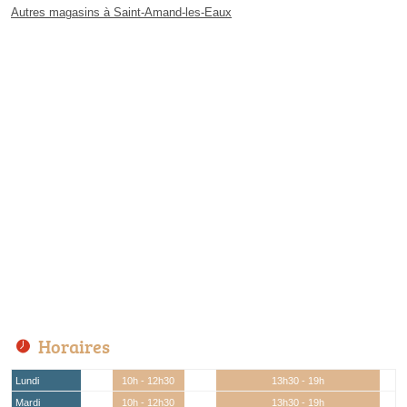
Autres magasins à Saint-Amand-les-Eaux
Horaires
Lundi
10h - 12h30
13h30 - 19h
Mardi
10h - 12h30
13h30 - 19h