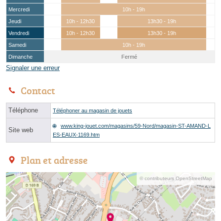
Mercredi
10h - 19h
Jeudi
10h - 12h30
13h30 - 19h
Vendredi
10h - 12h30
13h30 - 19h
Samedi
10h - 19h
Dimanche
Fermé
Signaler une erreur
Contact
Téléphone
Téléphoner au magasin de jouets
www.king-jouet.com/magasins/59-Nord/magasin-ST-AMAND-L
Site web
ES-EAUX-1169.htm
Plan et adresse
© contributeurs OpenStreetMap