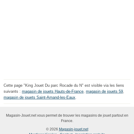
Cette page "King Jouet Du parc Rocade du N" est visible via les liens
suivants :
magasin de jouets Hauts-de-France
,
magasin de jouets 59
,
magasin de jouets Saint-Amand-les-Eaux
.
Magasin-Jouet.net vous permet de trouver les magasins de jouet partout en
France.
© 2026
Magasin-jouet.net