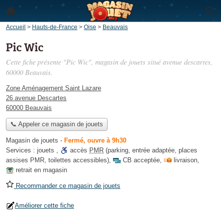
Accueil
>
Hauts-de-France
>
Oise
>
Beauvais
Pic Wic
Cette fiche présente "Pic Wic", magasin de jouets situé
avenue descartes
,
60000 Beauvais.
Zone Aménagement Saint Lazare
26 avenue Descartes
60000 Beauvais
📞 Appeler ce magasin de jouets
Magasin de jouets
-
Fermé, ouvre à 9h30
Services :
jouets
,
accès
PMR
(parking, entrée adaptée, places
assises PMR, toilettes accessibles)
,
CB acceptée
,
livraison
,
retrait en magasin
Recommander ce magasin de jouets
Améliorer cette fiche