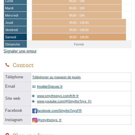
Lundi
9h30 - 19h
Mardi
9h30 - 19h
Mercredi
9h30 - 19h
Jeudi
9h30 - 19h30
Vendredi
9h30 - 19h30
Samedi
9h30 - 19h30
Dimanche
Fermé
Signaler une erreur
Contact
Téléphone
Téléphoner au magasin de jouets
Email
fmoittieⓐpicwic.fr
www.smythstoys.com/fr/fr-fr
Site web
www.youtube.com/@SmythsToys_Fr
Facebook
facebook.com/SmythsToysFR
Instagram
@smythstoys_fr