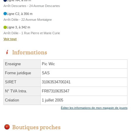
Ligne NA, à 69 m
Arrêt Descartes - 24 Avenue Descartes
Ligne C2, à 356 m
Arrêt Délie - 22 Avenue Montaigne
Ligne 3, à 342 m
Arrêt Délie - 1 Rue Pierre et Marie Curie
Voir tout
Informations
Enseigne
Pic Wic
Forme juridique
SAS
SIRET
31063534700241
N° TVA Intra.
FR87310635347
Création
1 juillet 2005
Éditer les informations de mon magasin de jouets
Boutiques proches