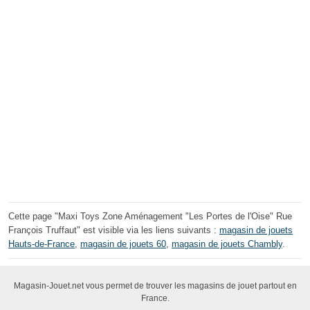
Cette page "Maxi Toys Zone Aménagement "Les Portes de l'Oise" Rue
François Truffaut" est visible via les liens suivants :
magasin de jouets
Hauts-de-France
,
magasin de jouets 60
,
magasin de jouets Chambly
.
Magasin-Jouet.net vous permet de trouver les magasins de jouet partout en
France.