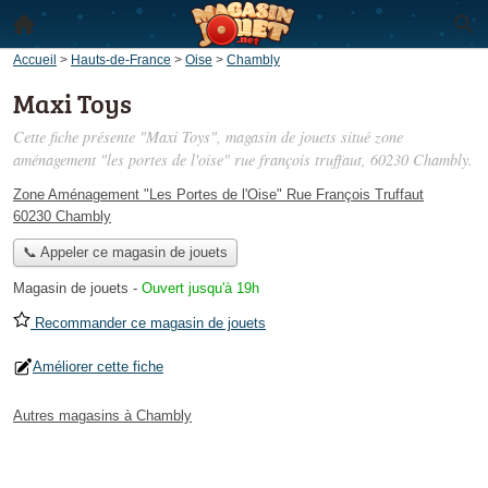
Accueil
>
Hauts-de-France
>
Oise
>
Chambly
Maxi Toys
Cette fiche présente "Maxi Toys", magasin de jouets situé
zone
aménagement "les portes de l'oise" rue françois truffaut
, 60230 Chambly.
Zone Aménagement "Les Portes de l'Oise" Rue François Truffaut
60230 Chambly
📞 Appeler ce magasin de jouets
Magasin de jouets
-
Ouvert jusqu'à 19h
Recommander ce magasin de jouets
Améliorer cette fiche
Autres magasins à Chambly