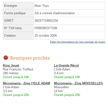
Enseigne
Maxi Toys
Forme juridique
SA à conseil d'administration
SIRET
39237724801256
N° TVA Intra.
FR90392377248
Création
20 octobre 2006
Éditer les informations de mon magasin de jouets
Boutiques proches
King Jouet
La Grande Récré
Rue François Truffaut
L'Isle-Adam
280 mètres
3.4 km
Ouvert jusqu'à 19h
Ouvert jusqu'à 19h
Micromania - Zing l'ISLE ADAM
Micromania - Zing MOISSELLES
L'Isle-Adam
Moisselles
3.5 km
14 km
Ouvert jusqu'à 20h
Ouvert jusqu'à 20h