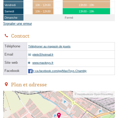
Vendredi
10h - 12h30
13h30 - 19h
Samedi
10h - 12h30
13h30 - 19h
Dimanche
Fermé
Signaler une erreur
Contact
Téléphone
Téléphoner au magasin de jouets
Email
ptieloⓐhotmail.fr
Site web
www.maxitoys.fr
Facebook
fr-ca.facebook.com/pg/MaxiToys.Chambly
Plan et adresse
© contributeurs OpenStreetMap