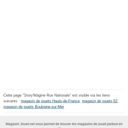
Cette page "Story'Magine Rue Nationale" est visible via les liens
suivants :
magasin de jouets Hauts-de-France
,
magasin de jouets 62
,
magasin de jouets Boulogne-sur-Mer
.
Magasin-Jouet.net vous permet de trouver les magasins de jouet partout en