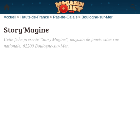
Accueil
>
Hauts-de-France
>
Pas-de-Calais
>
Boulogne-sur-Mer
Story'Magine
Cette fiche présente "Story'Magine", magasin de jouets situé
rue
nationale
, 62200 Boulogne-sur-Mer.