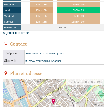
Mercredi
10h - 13h
13h30 - 19h
Jeudi
10h - 13h
13h30 - 19h
Vendredi
10h - 13h
13h30 - 19h
Samedi
10h - 13h
13h30 - 19h
Dimanche
Fermé
Signaler une erreur
Contact
Téléphone
Téléphoner au magasin de jouets
Site web
www.storymagine.fr/accueil
Plan et adresse
© contributeurs OpenStreetMap