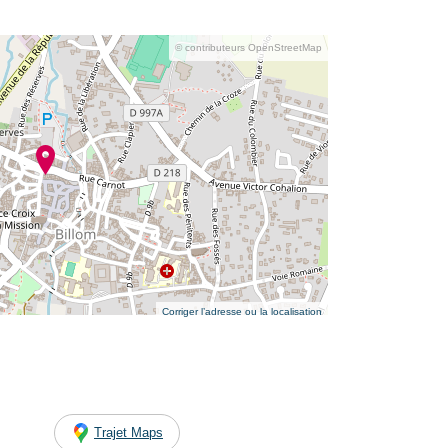
© contributeurs OpenStreetMap
Corriger l’adresse ou la localisation
Trajet Maps