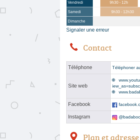
Vendredi
9h30 - 12h
Samedi
9h30 - 12h30
Dimanche
Signaler une erreur
Contact
Téléphone
Téléphoner a
www.yout
Site web
iew_as=subsc
www.badab
Facebook
facebook.
Instagram
@badaboo
Plan et adresse