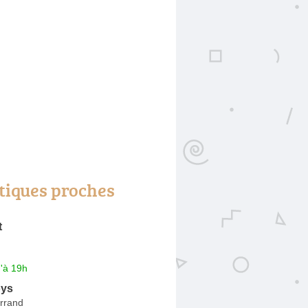
tiques proches
t
'à 19h
oys
rrand