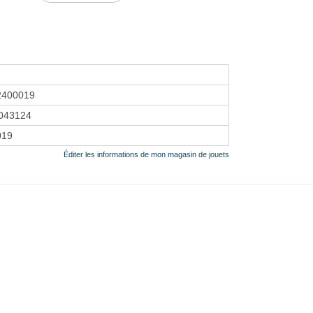
2400019
043124
2019
Éditer les informations de mon magasin de jouets