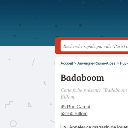
Accueil
>
Auvergne-Rhône-Alpes
>
Puy
Badaboom
Cette fiche présente "Badaboom"
Billom.
45 Rue Carnot
63160 Billom
📞 Appeler ce magasin de jouet