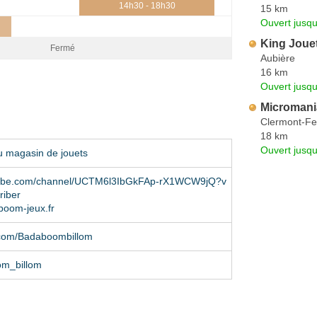
14h30 - 18h30
15 km
Ouvert jusqu
King Joue
Fermé
Aubière
16 km
Ouvert jusqu
Micromani
Clermont-Fe
18 km
Ouvert jusq
u magasin de jouets
ube.com/channel/UCTM6l3IbGkFAp-rX1WCW9jQ?v
riber
oom-jeux.fr
com/Badaboombillom
m_billom