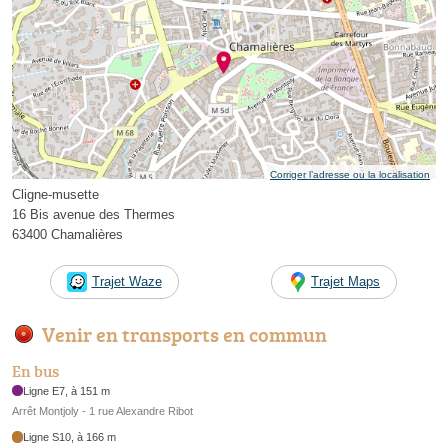
Corriger l’adresse ou la localisation
Cligne-musette
16 Bis avenue des Thermes
63400 Chamalières
Trajet Waze
Trajet Maps
Venir en transports en commun
En bus
Ligne E7, à 151 m
Arrêt Montjoly - 1 rue Alexandre Ribot
Ligne S10, à 166 m