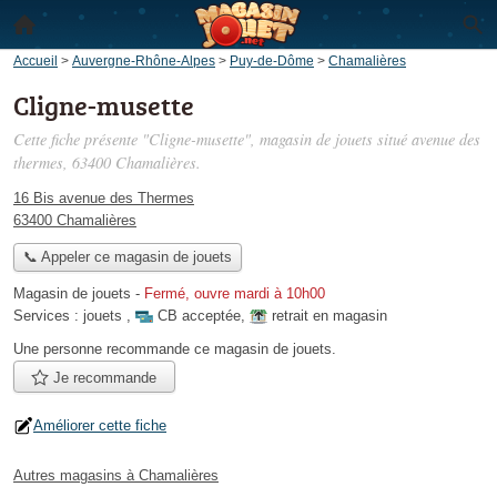
Accueil
>
Auvergne-Rhône-Alpes
>
Puy-de-Dôme
>
Chamalières
Cligne-musette
Cette fiche présente "Cligne-musette", magasin de jouets situé
avenue des
thermes
, 63400 Chamalières.
16 Bis avenue des Thermes
63400 Chamalières
📞 Appeler ce magasin de jouets
Magasin de jouets
-
Fermé, ouvre mardi à 10h00
Services :
jouets
,
CB acceptée
,
retrait en magasin
Une personne
recommande
ce magasin de jouets.
Je recommande
Améliorer cette fiche
Autres magasins à Chamalières