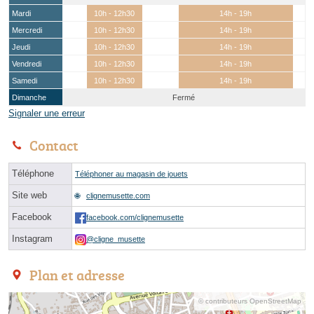
Mardi
10h - 12h30
14h - 19h
Mercredi
10h - 12h30
14h - 19h
Jeudi
10h - 12h30
14h - 19h
Vendredi
10h - 12h30
14h - 19h
Samedi
10h - 12h30
14h - 19h
Dimanche
Fermé
Signaler une erreur
Contact
Téléphone
Téléphoner au magasin de jouets
Site web
clignemusette.com
Facebook
facebook.com/clignemusette
Instagram
@cligne_musette
Plan et adresse
© contributeurs OpenStreetMap