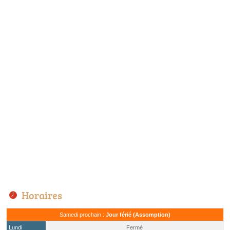
Horaires
Samedi prochain :
Jour férié (Assomption)
Lundi
Fermé