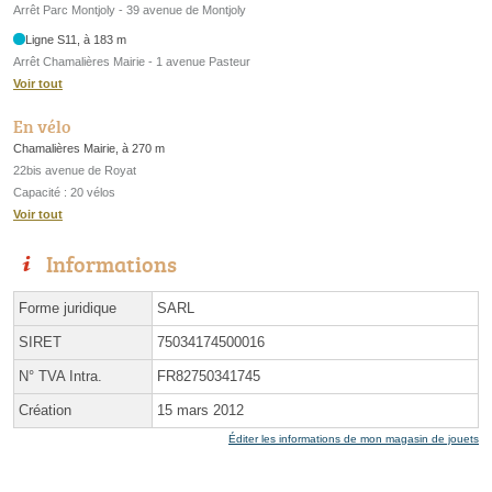
Arrêt Parc Montjoly - 39 avenue de Montjoly
Ligne S11, à 183 m
Arrêt Chamalières Mairie - 1 avenue Pasteur
Voir tout
En vélo
Chamalières Mairie, à 270 m
22bis avenue de Royat
Capacité : 20 vélos
Voir tout
Informations
Forme juridique
SARL
SIRET
75034174500016
N° TVA Intra.
FR82750341745
Création
15 mars 2012
Éditer les informations de mon magasin de jouets