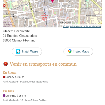
Corriger l’adresse ou la localisation
Objectif Découverte
21 Rue des Chaussetiers
63000 Clermont-Ferrand
Trajet Waze
Trajet Maps
Venir en transports en commun
En tram
Ligne A, à 199 m
Arrêt Gaillard - 9 avenue des Etats-Unis
En bus
Ligne E7, à 254 m
Arrêt Gaillard - 16 place Gilbert Gaillard