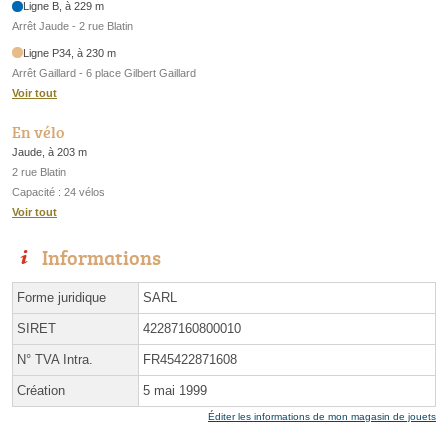
Ligne B, à 229 m
Arrêt Jaude - 2 rue Blatin
Ligne P34, à 230 m
Arrêt Gaillard - 6 place Gilbert Gaillard
Voir tout
En vélo
Jaude, à 203 m
2 rue Blatin
Capacité : 24 vélos
Voir tout
Informations
Forme juridique
SARL
SIRET
42287160800010
N° TVA Intra.
FR45422871608
Création
5 mai 1999
Éditer les informations de mon magasin de jouets