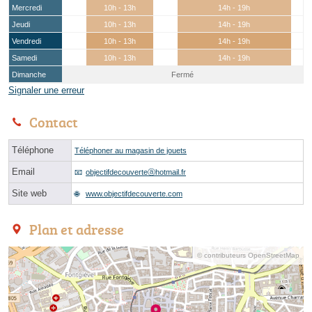
Mercredi
10h - 13h
14h - 19h
Jeudi
10h - 13h
14h - 19h
Vendredi
10h - 13h
14h - 19h
Samedi
10h - 13h
14h - 19h
Dimanche
Fermé
Signaler une erreur
Contact
Téléphone
Téléphoner au magasin de jouets
Email
objectifdecouverteⓐhotmail.fr
Site web
www.objectifdecouverte.com
Plan et adresse
© contributeurs OpenStreetMap