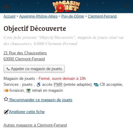
Accueil
>
Auvergne-Rhône-Alpes
>
Puy-de-Dôme
>
Clermont-Ferrand
Objectif Découverte
Cette fiche présente "Objectif Découverte", magasin de jouets situé
rue
des chaussetiers
, 63000 Clermont-Ferrand.
21 Rue des Chaussetiers
63000 Clermont-Ferrand
📞 Appeler ce magasin de jouets
Magasin de jouets
-
Fermé, ouvre demain à 10h
Services :
jouets
,
accès
PMR
(entrée adaptée)
,
CB acceptée
,
livraison
,
retrait en magasin
Recommander ce magasin de jouets
Améliorer cette fiche
Autres magasins à Clermont-Ferrand