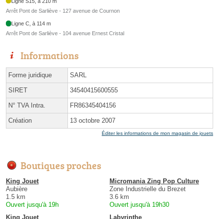
Ligne S15, à 210 m
Arrêt Pont de Sarliève - 127 avenue de Cournon
Ligne C, à 114 m
Arrêt Pont de Sarliève - 104 avenue Ernest Cristal
Informations
Forme juridique
SARL
SIRET
34540415600555
N° TVA Intra.
FR86345404156
Création
13 octobre 2007
Éditer les informations de mon magasin de jouets
Boutiques proches
King Jouet
Micromania Zing Pop Culture
Aubière
Zone Industrielle du Brezet
1.5 km
3.6 km
Ouvert jusqu'à 19h
Ouvert jusqu'à 19h30
King Jouet
Labyrinthe