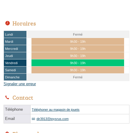
Horaires
Lundi
Fermé
Mardi
9h30 - 19h
Mercredi
9h30 - 19h
Jeudi
9h30 - 19h
Vendredi
9h30 - 19h
Samedi
9h30 - 19h
Dimanche
Fermé
Signaler une erreur
Contact
Téléphone
Téléphoner au magasin de jouets
Email
dir3913ⓐtoysrus.com