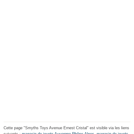
Cette page "Smyths Toys Avenue Ernest Cristal" est visible via les liens
suivants :
magasin de jouets Auvergne-Rhône-Alpes
,
magasin de jouets