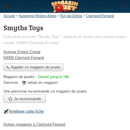
Accueil
>
Auvergne-Rhône-Alpes
>
Puy-de-Dôme
>
Clermont-Ferrand
Smyths Toys
Cette fiche présente "Smyths Toys", magasin de jouets situé
avenue ernest
cristal
, 63000 Clermont-Ferrand.
Avenue Ernest Cristal
63000 Clermont-Ferrand
📞 Appeler ce magasin de jouets
Magasin de jouets
-
Ouvert jusqu'à 19h
Services :
retrait en magasin
Une personne
recommande
ce magasin de jouets.
Je recommande
Améliorer cette fiche
Autres magasins à Clermont-Ferrand