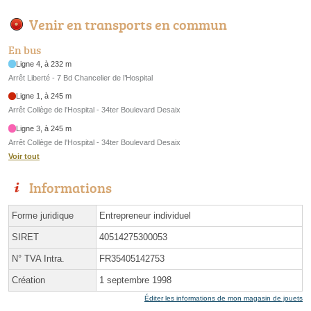
Venir en transports en commun
En bus
Ligne 4, à 232 m
Arrêt Liberté - 7 Bd Chancelier de l’Hospital
Ligne 1, à 245 m
Arrêt Collège de l'Hospital - 34ter Boulevard Desaix
Ligne 3, à 245 m
Arrêt Collège de l'Hospital - 34ter Boulevard Desaix
Voir tout
Informations
Forme juridique
Entrepreneur individuel
SIRET
40514275300053
N° TVA Intra.
FR35405142753
Création
1 septembre 1998
Éditer les informations de mon magasin de jouets