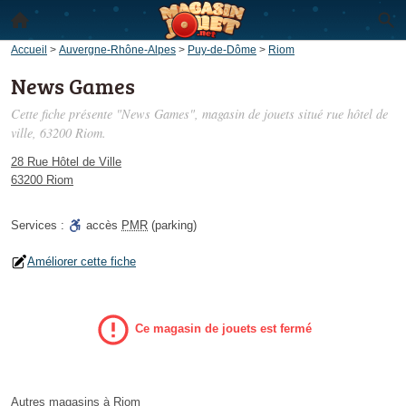
Accueil
>
Auvergne-Rhône-Alpes
>
Puy-de-Dôme
>
Riom
News Games
Cette fiche présente "News Games", magasin de jouets situé
rue hôtel de
ville
, 63200 Riom.
28 Rue Hôtel de Ville
63200 Riom
Services :
accès
PMR
(parking)
Améliorer cette fiche
Ce magasin de jouets est fermé
Autres magasins à Riom