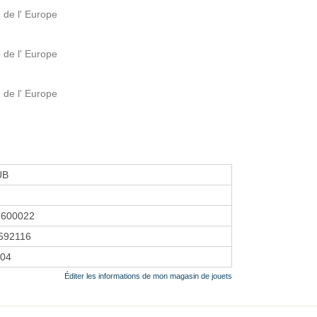
e de l' Europe
e de l' Europe
e de l' Europe
UB
1600022
592116
004
Éditer les informations de mon magasin de jouets