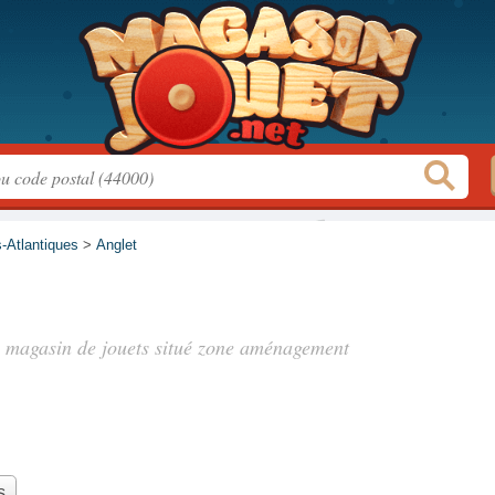
-Atlantiques
>
Anglet
, magasin de jouets situé
zone aménagement
s