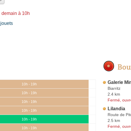
e demain à 10h
jouets
Bou
Galerie Mi
10h - 19h
Biarritz
10h - 19h
2.4 km
Fermé, ouvr
10h - 19h
Lilandia
10h - 19h
Route de Pit
10h - 19h
2.5 km
Fermé, ouvr
10h - 19h