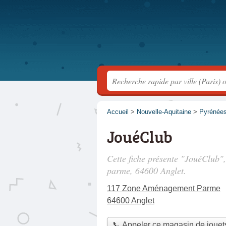
Accueil
>
Nouvelle-Aquitaine
>
Pyrénées
JouéClub
Cette fiche présente "JouéClub"
parme
, 64600 Anglet.
117 Zone Aménagement Parme
64600 Anglet
📞 Appeler ce magasin de jouet