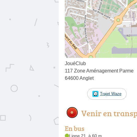
JouéClub
117 Zone Aménagement Parme
64600 Anglet
Trajet Waze
Venir en trans
En bus
Ligne 21, à 60 m