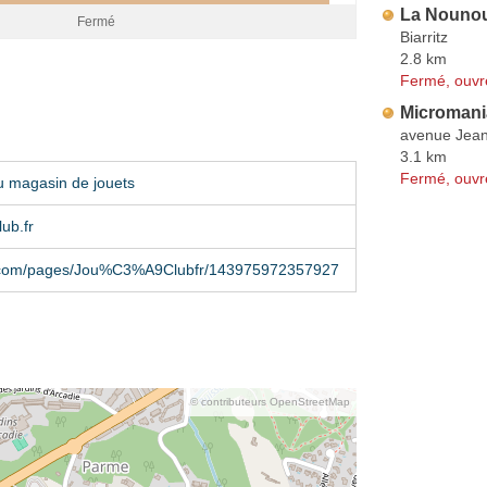
La Nounou
Fermé
Biarritz
2.8 km
Fermé, ouvr
Micromani
avenue Jean
3.1 km
Fermé, ouvr
u magasin de jouets
ub.fr
.com/pages/Jou%C3%A9Clubfr/143975972357927
© contributeurs OpenStreetMap