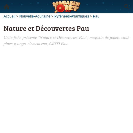
Accueil
>
Nouvelle-Aquitaine
>
Pyrénées-Atlantiques
>
Pau
Nature et Découvertes Pau
Cette fiche présente "Nature et Découvertes Pau", magasin de jouets situé
place georges clemenceau
, 64000 Pau.