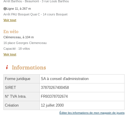
Arrêt Barthou - Beaumont - 3 rue Louis Barthou
Ligne 11, à 267 m
Arrêt PAU Bosquet Quai C - 14 cours Bosquet
Voir tout
En vélo
Clémenceau, à 104 m
16 place Georges Clemenceau
Capacité : 18 vélos
Voir tout
Informations
Forme juridique
SA à conseil d'administration
SIRET
37870267400458
N° TVA Intra.
FR93378702674
Création
12 juillet 2000
Éditer les informations de mon magasin de jouets