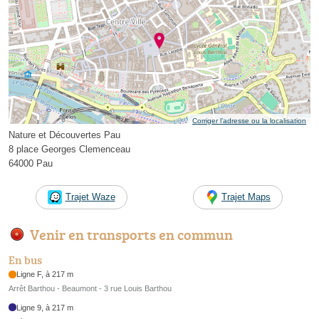
Corriger l’adresse ou la localisation
Nature et Découvertes Pau
8 place Georges Clemenceau
64000 Pau
Trajet Waze
Trajet Maps
Venir en transports en commun
En bus
Ligne F, à 217 m
Arrêt Barthou - Beaumont - 3 rue Louis Barthou
Ligne 9, à 217 m