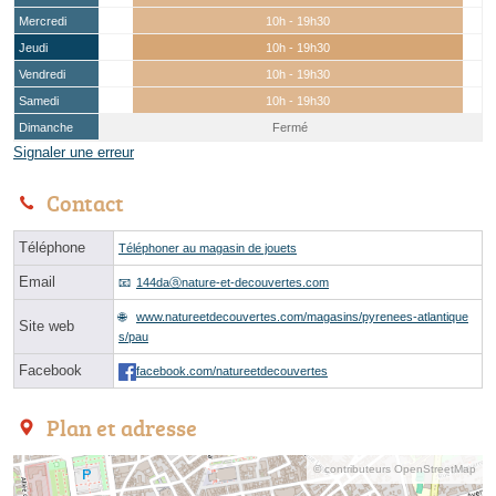
Mercredi
10h - 19h30
Jeudi
10h - 19h30
Vendredi
10h - 19h30
Samedi
10h - 19h30
Dimanche
Fermé
Signaler une erreur
Contact
Téléphone
Téléphoner au magasin de jouets
Email
144daⓐnature-et-decouvertes.com
www.natureetdecouvertes.com/magasins/pyrenees-atlantique
Site web
s/pau
Facebook
facebook.com/natureetdecouvertes
Plan et adresse
© contributeurs OpenStreetMap