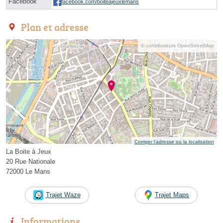
Facebook
facebook.com/boiteajeuxlemans
Plan et adresse
© contributeurs OpenStreetMap
Corriger l’adresse ou la localisation
La Boite à Jeux
20 Rue Nationale
72000 Le Mans
Trajet Waze
Trajet Maps
Informations