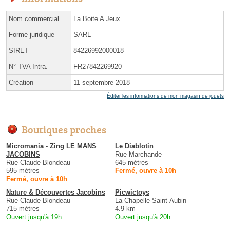
Nom commercial
La Boite A Jeux
Forme juridique
SARL
SIRET
84226992000018
N° TVA Intra.
FR27842269920
Création
11 septembre 2018
Éditer les informations de mon magasin de jouets
Boutiques proches
Micromania - Zing LE MANS
Le Diablotin
JACOBINS
Rue Marchande
Rue Claude Blondeau
645 mètres
595 mètres
Fermé, ouvre à 10h
Fermé, ouvre à 10h
Nature & Découvertes Jacobins
Picwictoys
Rue Claude Blondeau
La Chapelle-Saint-Aubin
715 mètres
4.9 km
Ouvert jusqu'à 19h
Ouvert jusqu'à 20h