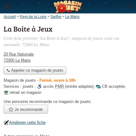
Accueil
>
Pays de la Loire
>
Sarthe
>
Le Mans
La Boite à Jeux
Cette fiche présente "La Boite à Jeux", magasin de jouets situé
rue
nationale
, 72000 Le Mans.
20 Rue Nationale
72000 Le Mans
📞 Appeler ce magasin de jouets
Magasin de jouets
-
Fermé, ouvre à 10h
Services :
jouets
,
accès
PMR
(entrée adaptée)
,
CB acceptée
,
retrait en magasin
Une personne
recommande
ce magasin de jouets.
Je recommande
Améliorer cette fiche