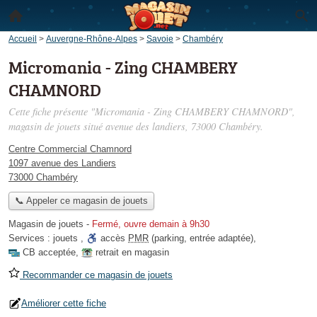
Accueil
>
Auvergne-Rhône-Alpes
>
Savoie
>
Chambéry
Micromania - Zing CHAMBERY
CHAMNORD
Cette fiche présente "Micromania - Zing CHAMBERY CHAMNORD",
magasin de jouets situé
avenue des landiers
, 73000 Chambéry.
Centre Commercial Chamnord
1097 avenue des Landiers
73000 Chambéry
📞 Appeler ce magasin de jouets
Magasin de jouets
-
Fermé, ouvre demain à 9h30
Services :
jouets
,
accès
PMR
(parking, entrée adaptée)
,
CB acceptée
,
retrait en magasin
Recommander ce magasin de jouets
Améliorer cette fiche