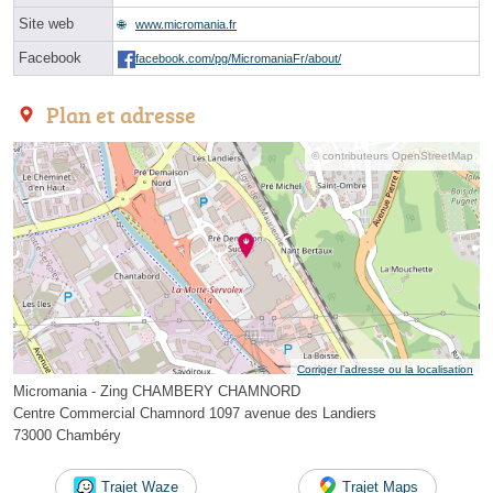
Site web
www.micromania.fr
Facebook
facebook.com/pg/MicromaniaFr/about/
Plan et adresse
© contributeurs OpenStreetMap
Corriger l’adresse ou la localisation
Micromania - Zing CHAMBERY CHAMNORD
Centre Commercial Chamnord 1097 avenue des Landiers
73000 Chambéry
Trajet Waze
Trajet Maps