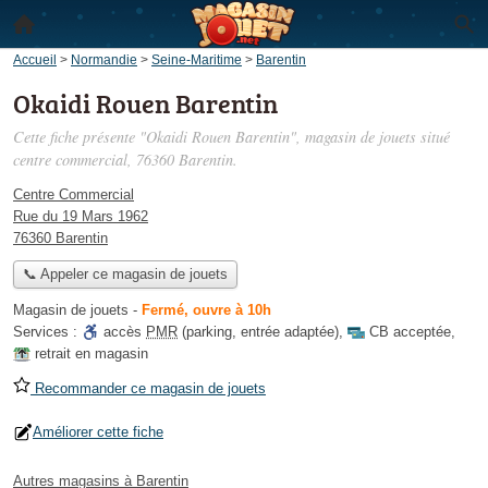
Accueil
>
Normandie
>
Seine-Maritime
>
Barentin
Okaidi Rouen Barentin
Cette fiche présente "Okaidi Rouen Barentin", magasin de jouets situé
centre commercial
, 76360 Barentin.
Centre Commercial
Rue du 19 Mars 1962
76360 Barentin
📞 Appeler ce magasin de jouets
Magasin de jouets
-
Fermé, ouvre à 10h
Services :
accès
PMR
(parking, entrée adaptée)
,
CB acceptée
,
retrait en magasin
Recommander ce magasin de jouets
Améliorer cette fiche
Autres magasins à Barentin