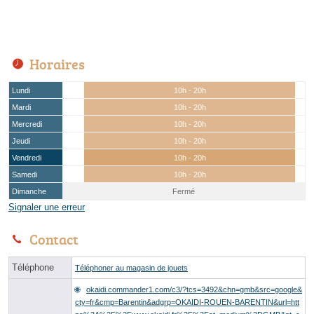
Horaires
Lundi
10h - 20h
Mardi
10h - 20h
Mercredi
10h - 20h
Jeudi
10h - 20h
Vendredi
10h - 20h
Samedi
10h - 20h
Dimanche
Fermé
Signaler une erreur
Contact
Téléphone
Téléphoner au magasin de jouets
okaidi.commander1.com/c3/?tcs=3492&chn=gmb&src=google&
cty=fr&cmp=Barentin&adgrp=OKAIDI-ROUEN-BARENTIN&url=htt