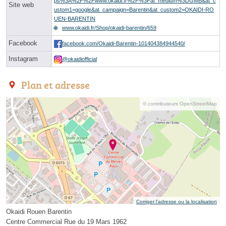
ps%3A%2F%2Fwww.okaidi.fr%2F%3Fat_medium%3DGMB&at_c
Site web
ustom1=google&at_campaign=Barentin&at_custom2=OKAIDI-RO
UEN-BARENTIN
www.okaidi.fr/Shop/okaidi-barentin/659
Facebook
facebook.com/Okaidi-Barentin-101404384944540/
Instagram
@okaidiofficial
Plan et adresse
© contributeurs OpenStreetMap
Corriger l’adresse ou la localisation
Okaidi Rouen Barentin
Centre Commercial Rue du 19 Mars 1962