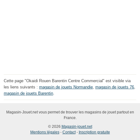
Cette page "Okaidi Rouen Barentin Centre Commercial" est visible via
les liens suivants :
magasin de jouets Normandie
,
magasin de jouets 76
,
magasin de jouets Barentin
.
Magasin-Jouet.net vous permet de trouver les magasins de jouet partout en
France.
© 2026
Magasin-jouet.net
Mentions légales
-
Contact
-
Inscription gratuite