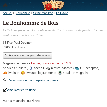
Accueil
>
Normandie
>
Seine-Maritime
>
Le Havre
Le Bonhomme de Bois
Cette fiche présente "Le Bonhomme de Bois", magasin de jouets situé
rue
paul doumer
, 76600 Le Havre.
65 Rue Paul Doumer
76600 Le Havre
📞 Appeler ce magasin de jouets
Magasin de jouets
-
Fermé, ouvre demain à 14h30
Services :
jouets
,
accès
PMR
(entrée adaptée)
,
CB acceptée
,
livraison
,
livraison le jour même
,
retrait en magasin
Recommander ce magasin de jouets
Améliorer cette fiche
Autres magasins au Havre