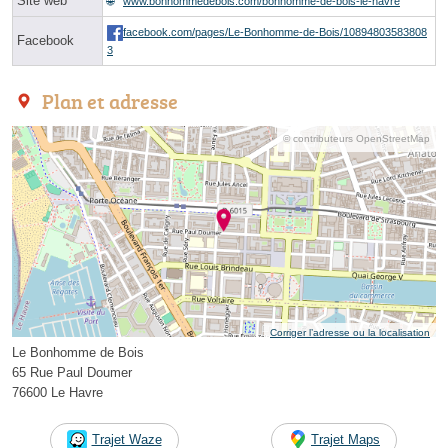
Site web
www.bonhommedebois.com/bonhomme-de-bois-le-havre
facebook.com/pages/Le-Bonhomme-de-Bois/10894803583808
Facebook
3
Plan et adresse
© contributeurs OpenStreetMap
Corriger l’adresse ou la localisation
Le Bonhomme de Bois
65 Rue Paul Doumer
76600 Le Havre
Trajet Waze
Trajet Maps