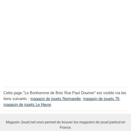
Cette page "Le Bonhomme de Bois Rue Paul Doumer" est visible via les
liens suivants :
magasin de jouets Normandie
,
magasin de jouets 76
,
magasin de jouets Le Havre
.
Magasin-Jouet.net vous permet de trouver les magasins de jouet partout en
France.