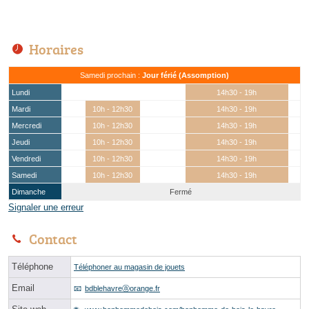
Horaires
Samedi prochain :
Jour férié (Assomption)
Lundi
14h30 - 19h
Mardi
10h - 12h30
14h30 - 19h
Mercredi
10h - 12h30
14h30 - 19h
Jeudi
10h - 12h30
14h30 - 19h
Vendredi
10h - 12h30
14h30 - 19h
Samedi
10h - 12h30
14h30 - 19h
Dimanche
Fermé
Signaler une erreur
Contact
Téléphone
Téléphoner au magasin de jouets
Email
bdblehavreⓐorange.fr