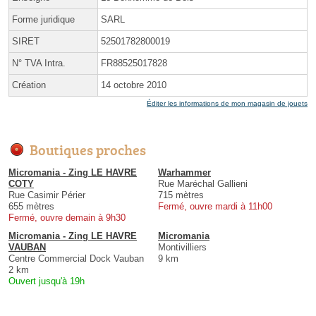
Forme juridique
SARL
SIRET
52501782800019
N° TVA Intra.
FR88525017828
Création
14 octobre 2010
Éditer les informations de mon magasin de jouets
Boutiques proches
Micromania - Zing LE HAVRE
Warhammer
COTY
Rue Maréchal Gallieni
Rue Casimir Périer
715 mètres
655 mètres
Fermé, ouvre mardi à 11h00
Fermé, ouvre demain à 9h30
Micromania - Zing LE HAVRE
Micromania
VAUBAN
Montivilliers
Centre Commercial Dock Vauban
9 km
2 km
Ouvert jusqu'à 19h