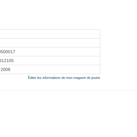
b
0500017
812105
 2008
Éditer les informations de mon magasin de jouets