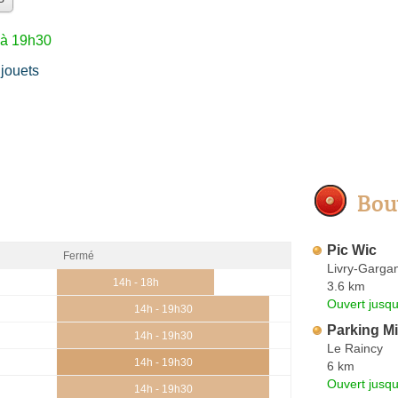
'à 19h30
jouets
Bou
Pic Wic
Fermé
Livry-Garga
14h - 18h
3.6 km
Ouvert jusq
14h - 19h30
Parking Mi
14h - 19h30
Le Raincy
14h - 19h30
6 km
Ouvert jusqu
14h - 19h30