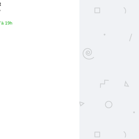
t
y
'à 19h