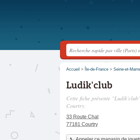
Accueil
>
Île-de-France
>
Seine-et-Marn
Ludik'club
Cette fiche présente "Ludik'club
Courtry.
33 Route Chat
77181 Courtry
📞 Appeler ce magasin de jouet